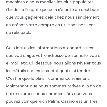
machines à sous mobiles les plus populaires.
Gardez à l’esprit que cela s’ajoute au cashback
que vous gagnerez déjà chez nous simplement
en créant votre compte en utilisant nos liens
de rakeback.
Cela inclut des informations standard telles
que votre âge, votre adresse personnelle, votre
e-mail, etc. Ci-dessous, nous allons révéler tous
les détails sur les jeux et à quoi s’attendre.
C’est là que le plaisir commence vraiment.
Maintenant que nous sommes arrivés à la fin de
notre examen, nous sommes sûrs que vous
pouvez voir que Rich Palms Casino est un très