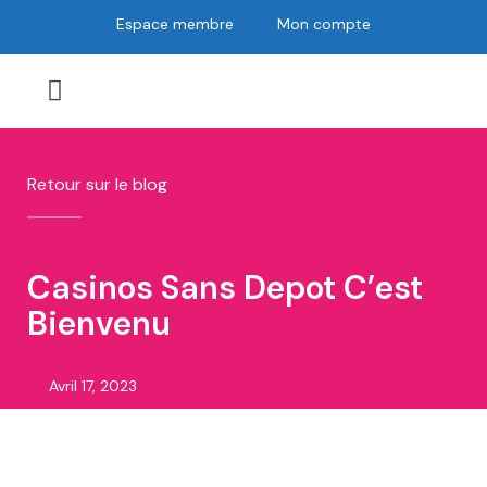
Aller
Espace membre
Mon compte
au
contenu
Menu
Retour sur le blog
Casinos Sans Depot C’est
Bienvenu
Avril 17, 2023