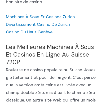
bon site de casino.
Machines À Sous Et Casinos Zurich
Divertissement Casino De Zurich
Casino Du Haut Genève
Les Meilleures Machines À Sous
Et Casinos En Ligne Au Suisse
720P
Roulette de casino populaire au Suisse. Jouez
gratuitement et pour de l’argent. C’est parce
que la version américaine est livrée avec un
champ double zéro, mis à part le champ zéro
classique. Un autre site Web qui offre un mois