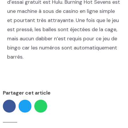
d’essai gratuit est Hulu. Burning Hot Sevens est
une machine à sous de casino en ligne simple
et pourtant très attrayante. Une fois que le jeu
est pressé, les balles sont éjectées de la cage,
mais aucun dabber n’est requis pour ce jeu de
bingo car les numéros sont automatiquement
barrés.
Partager cet article