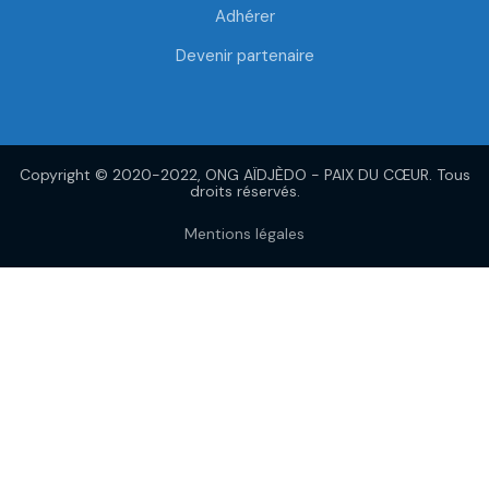
Adhérer
Devenir partenaire
Copyright © 2020-2022, ONG AÏDJÈDO - PAIX DU CŒUR. Tous
droits réservés.
Mentions légales