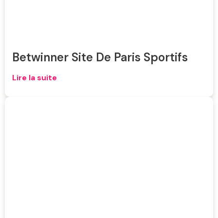
Betwinner Site De Paris Sportifs
Lire la suite