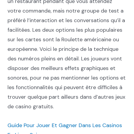
un restaurant pendant que vous attendez
votre commande, mais notre groupe de test a
préféré l’interaction et les conversations qu’il a
facilitées. Les deux options les plus populaires
sur les cartes sont la Roulette américaine ou
européenne. Voici le principe de la technique
des numéros pleins en détail. Les joueurs vont
disposer des meilleurs effets graphiques et
sonores, pour ne pas mentionner les options et
les fonctionnalités qui peuvent être difficiles à
trouver quelque part ailleurs dans d’autres jeux
de casino gratuits.
Guide Pour Jouer Et Gagner Dans Les Casinos