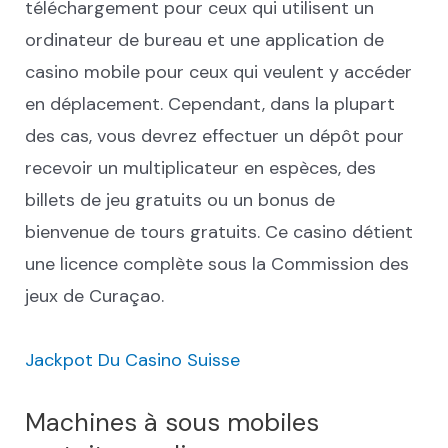
téléchargement pour ceux qui utilisent un
ordinateur de bureau et une application de
casino mobile pour ceux qui veulent y accéder
en déplacement. Cependant, dans la plupart
des cas, vous devrez effectuer un dépôt pour
recevoir un multiplicateur en espèces, des
billets de jeu gratuits ou un bonus de
bienvenue de tours gratuits. Ce casino détient
une licence complète sous la Commission des
jeux de Curaçao.
Jackpot Du Casino Suisse
Machines à sous mobiles