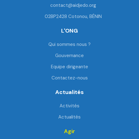
contact@aidjedo.org
02BP2428 Cotonou, BÉNIN
L'ONG
Qui sommes nous ?
Gouvernance
Equipe dirigeante
Contactez-nous
Actualités
Activités
Actualités
Agir