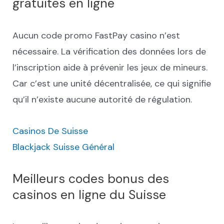
gratuites en ligne
Aucun code promo FastPay casino n’est
nécessaire. La vérification des données lors de
l’inscription aide à prévenir les jeux de mineurs.
Car c’est une unité décentralisée, ce qui signifie
qu’il n’existe aucune autorité de régulation.
Casinos De Suisse
Blackjack Suisse Général
Meilleurs codes bonus des
casinos en ligne du Suisse