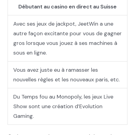
Débutant au casino en direct au Suisse
Avec ses jeux de jackpot, JeetWin a une
autre façon excitante pour vous de gagner
gros lorsque vous jouez à ses machines à
sous en ligne.
Vous avez juste eu à ramasser les
nouvelles règles et les nouveaux paris, etc.
Du Temps fou au Monopoly, les jeux Live
Show sont une création d’Evolution
Gaming.