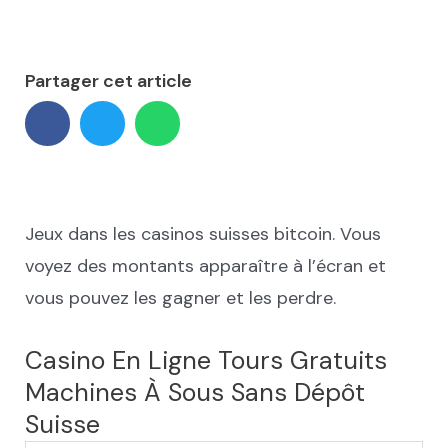
Partager cet article
Jeux dans les casinos suisses bitcoin. Vous
voyez des montants apparaître à l’écran et
vous pouvez les gagner et les perdre.
Casino En Ligne Tours Gratuits
Machines À Sous Sans Dépôt
Suisse