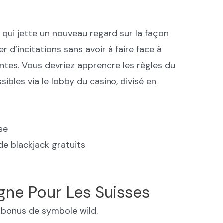
e qui jette un nouveau regard sur la façon
r d’incitations sans avoir à faire face à
tes. Vous devriez apprendre les règles du
sibles via le lobby du casino, divisé en
se
de blackjack gratuits
gne Pour Les Suisses
 bonus de symbole wild.