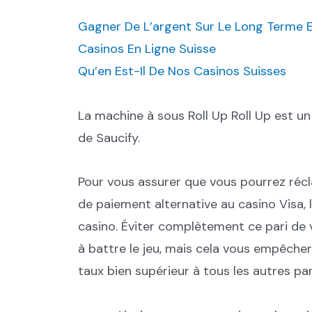
Gagner De L’argent Sur Le Long Terme En
Casinos En Ligne Suisse
Qu’en Est-Il De Nos Casinos Suisses
La machine à sous Roll Up Roll Up est un
de Saucify.
Pour vous assurer que vous pourrez réc
de paiement alternative au casino Visa, 
casino. Éviter complètement ce pari de 
à battre le jeu, mais cela vous empêcher
taux bien supérieur à tous les autres par