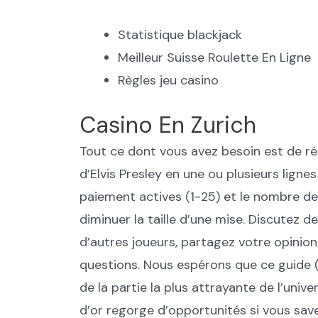
Statistique blackjack
Meilleur Suisse Roulette En Ligne
Règles jeu casino
Casino En Zurich
Tout ce dont vous avez besoin est de ré
d’Elvis Presley en une ou plusieurs ligne
paiement actives (1-25) et le nombre de
diminuer la taille d’une mise. Discutez 
d’autres joueurs, partagez votre opinio
questions. Nous espérons que ce guide (g
de la partie la plus attrayante de l’unive
d’or regorge d’opportunités si vous save