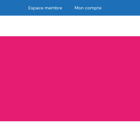
Espace membre
Mon compte