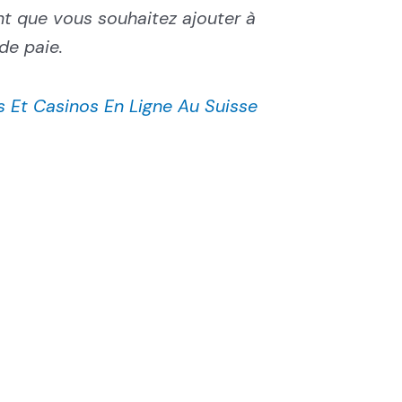
t que vous souhaitez ajouter à
de paie.
s Et Casinos En Ligne Au Suisse