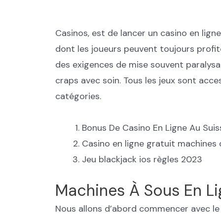
Casinos, est de lancer un casino en lign
dont les joueurs peuvent toujours profite
des exigences de mise souvent paralysan
craps avec soin. Tous les jeux sont acces
catégories.
Bonus De Casino En Ligne Au Suis
Casino en ligne gratuit machines 
Jeu blackjack ios règles 2023
Machines À Sous En Li
Nous allons d’abord commencer avec le