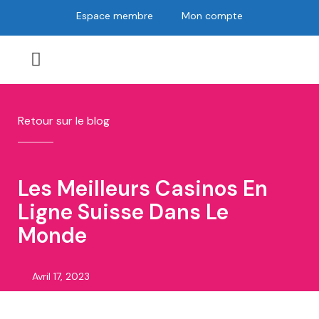
Aller
Espace membre
Mon compte
au
contenu
Menu
Retour sur le blog
Les Meilleurs Casinos En
Ligne Suisse Dans Le
Monde
Avril 17, 2023