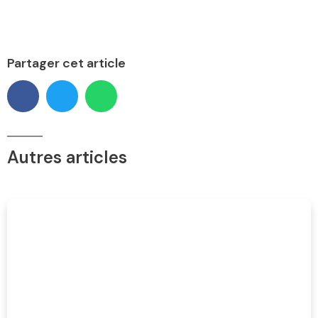
Partager cet article
Autres articles