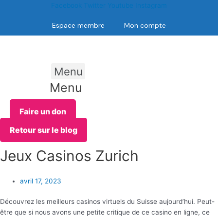
Aller
Facebook
Twitter
Youtube
Instagram
au
Espace membre
Mon compte
contenu
Menu
Menu
Faire un don
Retour sur le blog
Jeux Casinos Zurich
avril 17, 2023
Découvrez les meilleurs casinos virtuels du Suisse aujourd’hui. Peut-
être que si nous avons une petite critique de ce casino en ligne, ce