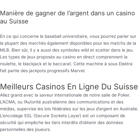
Manière de gagner de l’argent dans un casino
au Suisse
En ce qui concerne le baseball universitaire, vous pourrez parier sur
la plupart des marchés également disponibles pour les matchs de la
MLB. Bien sûr, il y a aussi des symboles wild et scatter dans le jeu.
Les types de jeux proposés au casino en direct comprennent la
roulette, le blackjack et le baccarat. Cette machine à sous Elektra
fait partie des jackpots progressifs Marvel.
Meilleurs Casinos En Ligne Du Suisse
Allez grand avec la saveur internationale de notre salle de Poker.
L’ACMA, ou l’Autorité australienne des communications et des
médias, supervise les lois fédérales sur les jeux d’argent en Australie.
L’encodage SSL (Secure Sockets Layer) est un composant de
sécurité qui empêche les tiers interdits d’obtenir des données
personnelles des joueurs.