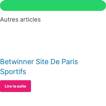
Autres articles
Betwinner Site De Paris
Sportifs
Lire la suite