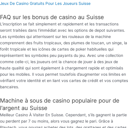
Jeux De Casino Gratuits Pour Les Joueurs Suisse
FAQ sur les bonus de casino au Suisse
L’inscription se fait simplement et rapidement et les transactions
seront traitées dans l’immédiat avec les options de depot suivantes.
Les symboles qui atterrissent sur les rouleaux de la machine
comprennent des fruits tropicaux, des plumes de toucan, un singe, la
forêt tropicale et les icônes de cartes de poker habituelles qui
représentent les symboles peu payants du jeu. Avec une collection
comme celle-ci, les joueurs ont la chance de jouer à des jeux de
haute qualité qui sont également à chargement rapide et optimisés
pour les mobiles. Il vous permet toutefois d’augmenter vos limites en
vérifiant votre identité et en liant vos cartes de crédit et vos comptes
bancaires.
Machine à sous de casino populaire pour de
l’argent au Suisse
Meilleur Casino À Visiter En Suisse. Cependant, s’ils gagnent la partie
ou perdent par 7 ou moins, alors vous gagnez le pari. Grâce à
Playtech, vous pourrez acheter des lots, des grattages et des cartes