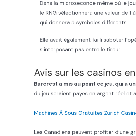
Dans la microseconde même où le joue
le RNG sélectionnera une valeur de 1 à
qui donnera 5 symboles différents.
Elle avait également failli saboter l’o
s’interposant pas entre le tireur.
Avis sur les casinos en
Barcrest a mis au point ce jeu, qui a u
du jeu seraient payés en argent réel et 
Machines À Sous Gratuites Zurich Casin
Les Canadiens peuvent profiter d’une gr