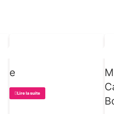
e
e
M
C
Lire la suite
B