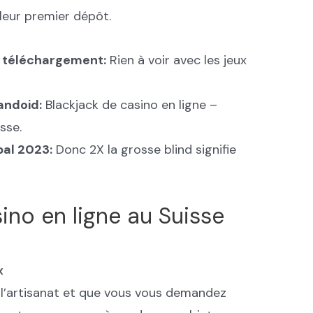
 leur premier dépôt.
 téléchargement:
Rien à voir avec les jeux
andoid:
Blackjack de casino en ligne –
sse.
al 2023:
Donc 2X la grosse blind signifie
ino en ligne au Suisse
x
 l’artisanat et que vous vous demandez