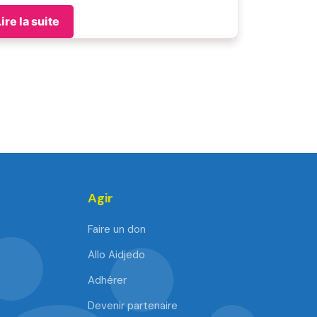
ire la suite
Agir
Faire un don
Allo Aidjedo
Adhérer
Devenir partenaire