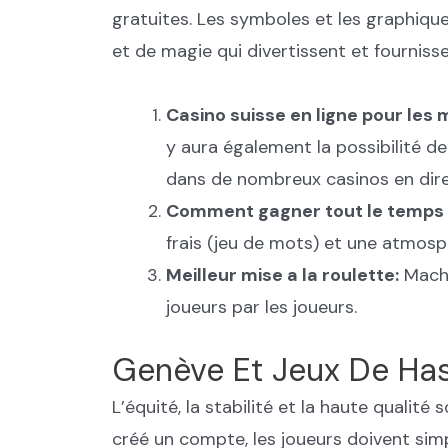
gratuites. Les symboles et les graphiq
et de magie qui divertissent et fournis
Casino suisse en ligne pour les 
y aura également la possibilité de
dans de nombreux casinos en dire
Comment gagner tout le temps 
frais (jeu de mots) et une atmosp
Meilleur mise a la roulette:
Machi
joueurs par les joueurs.
Genève Et Jeux De Has
L’équité, la stabilité et la haute qualit
créé un compte, les joueurs doivent s