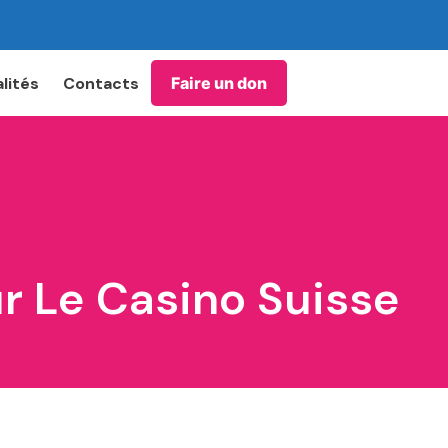
lités
Contacts
Faire un don
r Le Casino Suisse