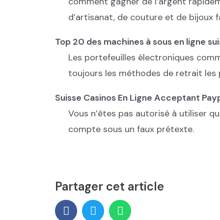
comment gagner de l’argent rapide
d’artisanat, de couture et de bijoux fa
Top 20 des machines à sous en ligne su
Les portefeuilles électroniques comme
toujours les méthodes de retrait les 
Suisse Casinos En Ligne Acceptant Pay
Vous n’êtes pas autorisé à utiliser q
compte sous un faux prétexte.
Partager cet article