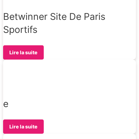
Betwinner Site De Paris
Sportifs
Lire la suite
e
Lire la suite