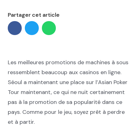
Partager cet article
Les meilleures promotions de machines à sous
ressemblent beaucoup aux casinos en ligne.
Séoul a maintenant une place sur l’Asian Poker
Tour maintenant, ce qui ne nuit certainement
pas à la promotion de sa popularité dans ce
pays.
Comme pour le jeu, soyez prêt à perdre
et à partir.