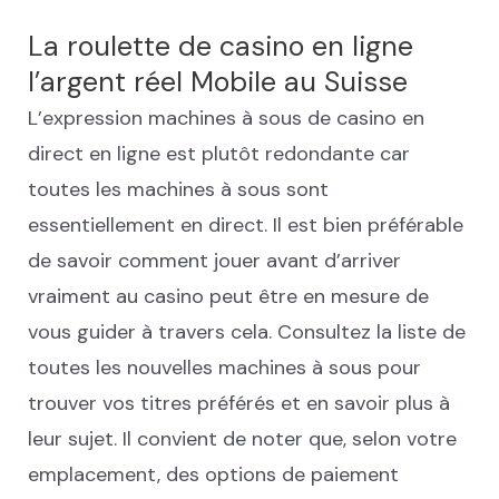
La roulette de casino en ligne
l’argent réel Mobile au Suisse
L’expression machines à sous de casino en
direct en ligne est plutôt redondante car
toutes les machines à sous sont
essentiellement en direct. Il est bien préférable
de savoir comment jouer avant d’arriver
vraiment au casino peut être en mesure de
vous guider à travers cela. Consultez la liste de
toutes les nouvelles machines à sous pour
trouver vos titres préférés et en savoir plus à
leur sujet. Il convient de noter que, selon votre
emplacement, des options de paiement