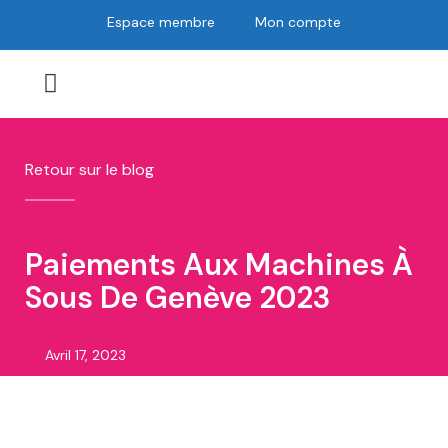
Aller
Espace membre
Mon compte
au
contenu
Menu
Retour sur le blog
Paiements Aux Machines À
Sous De Genève 2023
Avril 17, 2023