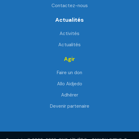
Contactez-nous
Actualités
Activités
Actualités
Agir
Faire un don
Allo Aidjedo
Adhérer
Devenir partenaire