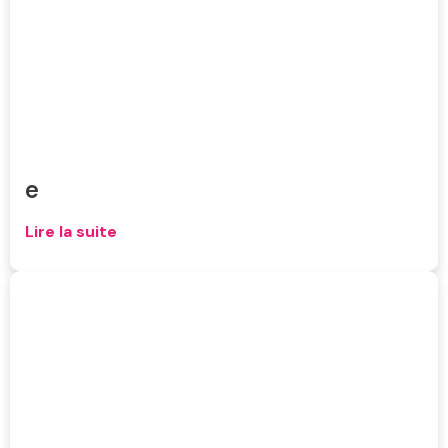
e
Lire la suite