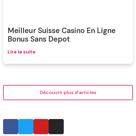
Meilleur Suisse Casino En Ligne
Bonus Sans Depot
Lire la suite
Découvrir plus d’articles
F
T
Y
I
a
w
o
n