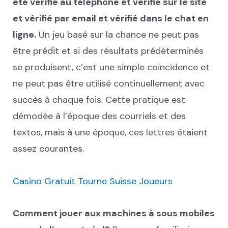
été vérifié au téléphone et vérifié sur le site
et vérifié par email et vérifié dans le chat en
ligne.
Un jeu basé sur la chance ne peut pas
être prédit et si des résultats prédéterminés
se produisent, c’est une simple coïncidence et
ne peut pas être utilisé continuellement avec
succès à chaque fois. Cette pratique est
démodée à l’époque des courriels et des
textos, mais à une époque, ces lettres étaient
assez courantes.
Casino Gratuit Tourne Suisse Joueurs
Comment jouer aux machines à sous mobiles