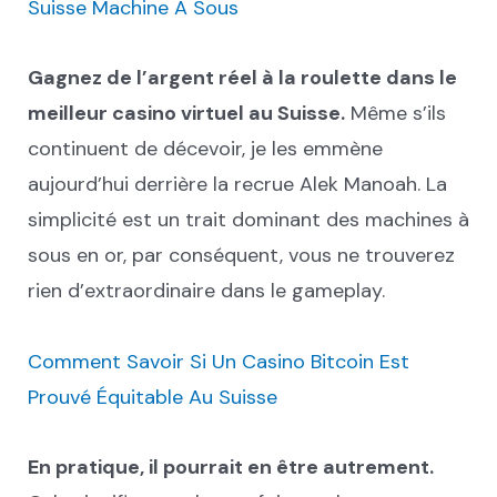
Suisse Machine À Sous
Gagnez de l’argent réel à la roulette dans le
meilleur casino virtuel au Suisse.
Même s’ils
continuent de décevoir, je les emmène
aujourd’hui derrière la recrue Alek Manoah. La
simplicité est un trait dominant des machines à
sous en or, par conséquent, vous ne trouverez
rien d’extraordinaire dans le gameplay.
Comment Savoir Si Un Casino Bitcoin Est
Prouvé Équitable Au Suisse
En pratique, il pourrait en être autrement.