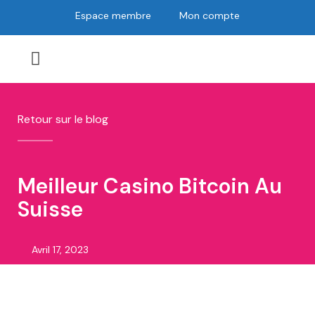
Aller
Espace membre
Mon compte
au
contenu
Menu
Retour sur le blog
Meilleur Casino Bitcoin Au
Suisse
Avril 17, 2023