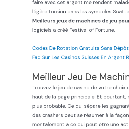
faire avec cet argent me rendent malad
légère torsion dans les symboles Scatte
Meilleurs jeux de machines de jeu pou
logiciels a créé Festival of Fortune.
Codes De Rotation Gratuits Sans Dépôt
Faq Sur Les Casinos Suisses En Argent R
Meilleur Jeu De Machi
Trouvez le jeu de casino de votre choix en
haut de la page principale. Et pourtant,
plus probable. Ce qui sépare les gagnant
des crashers peut se résumer à la faço
mentalement à ce qui peut être une acti