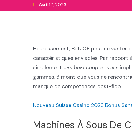
Avril 17, 2023
Heureusement, BetJOE peut se vanter d
caractéristiques enviables. Par rapport 
simplement pas beaucoup en vous impliq
gammes, à moins que vous ne rencontrie
manque de compétences post-flop.
Nouveau Suisse Casino 2023 Bonus San
Machines À Sous De C