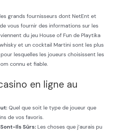
 des grands fournisseurs dont NetEnt et
de vous fournir des informations sur les
viennent du jeu House of Fun de Playtika
 whisky et un cocktail Martini sont les plus
 pour lesquelles les joueurs choisissent les
om connu et fiable.
casino en ligne au
ut:
Quel que soit le type de joueur que
ins de vos favoris.
Sont-Ils Sûrs:
Les choses que j’aurais pu