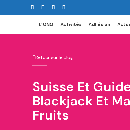
Aller
F
T
Y
I
au
a
w
o
n
contenu
c
i
u
s
e
t
t
t
L’ONG
Activités
Adhésion
Actua
b
t
u
a
o
e
b
g
o
r
e
r
k
a
m
Retour sur le blog
Suisse Et Guid
Blackjack Et M
Fruits