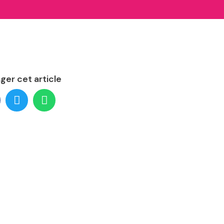
ger cet article