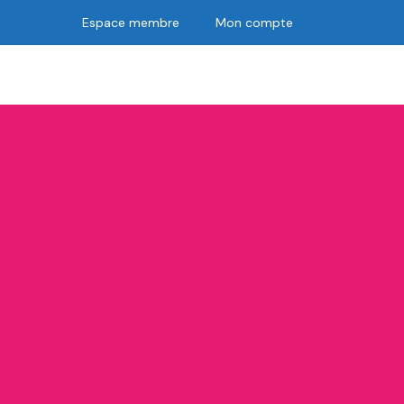
Espace membre
Mon compte