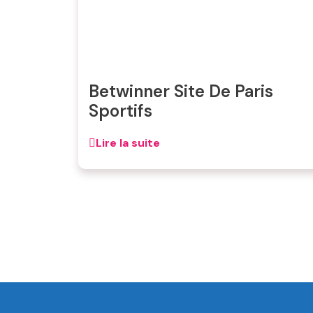
Betwinner Site De Paris
Sportifs
Lire la suite