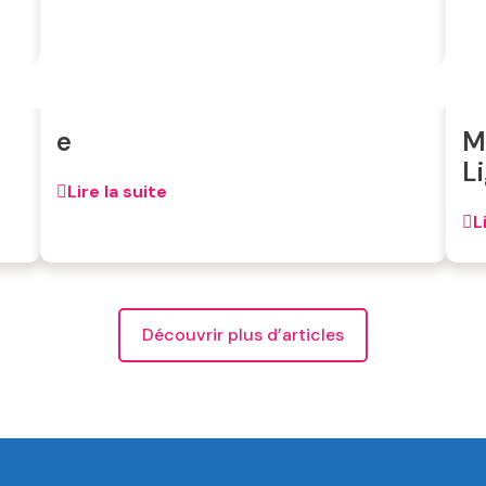
e
M
L
Lire la suite
L
Découvrir plus d’articles