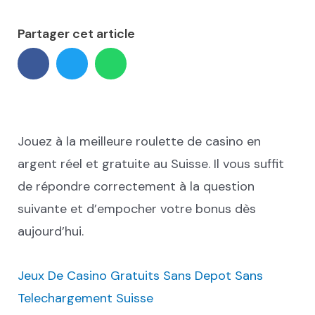
Partager cet article
Jouez à la meilleure roulette de casino en
argent réel et gratuite au Suisse. Il vous suffit
de répondre correctement à la question
suivante et d’empocher votre bonus dès
aujourd’hui.
Jeux De Casino Gratuits Sans Depot Sans
Telechargement Suisse