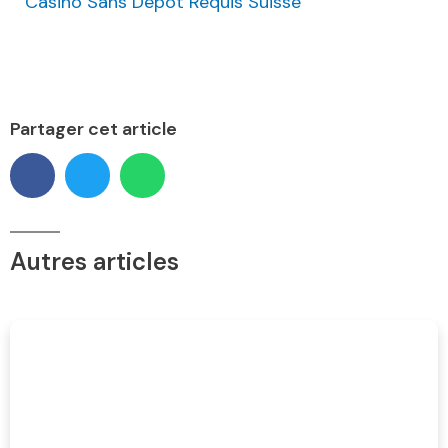
Casino Sans Depot Requis Suisse
Partager cet article
Autres articles