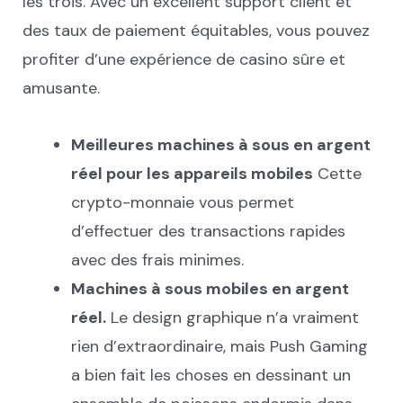
les trois. Avec un excellent support client et
des taux de paiement équitables, vous pouvez
profiter d’une expérience de casino sûre et
amusante.
Meilleures machines à sous en argent
réel pour les appareils mobiles
Cette
crypto-monnaie vous permet
d’effectuer des transactions rapides
avec des frais minimes.
Machines à sous mobiles en argent
réel.
Le design graphique n’a vraiment
rien d’extraordinaire, mais Push Gaming
a bien fait les choses en dessinant un