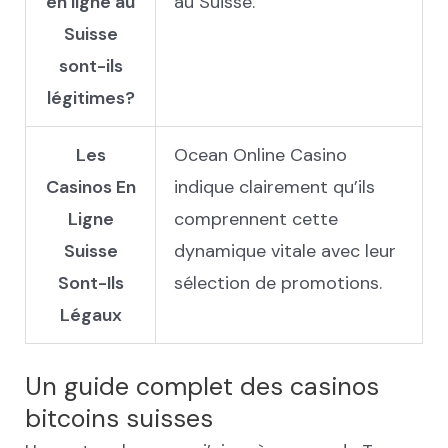
en ligne au
au Suisse.
Suisse
sont-ils
légitimes?
Les
Ocean Online Casino
Casinos En
indique clairement qu’ils
Ligne
comprennent cette
Suisse
dynamique vitale avec leur
Sont-Ils
sélection de promotions.
Légaux
Un guide complet des casinos
bitcoins suisses