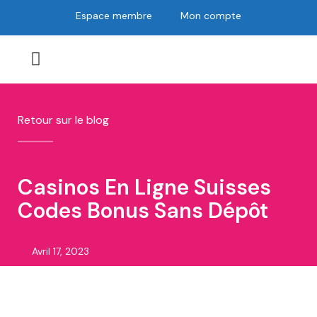
Aller
Espace membre
Mon compte
au
contenu
Menu
Retour sur le blog
Casinos En Ligne Suisses
Codes Bonus Sans Dépôt
Avril 17, 2023