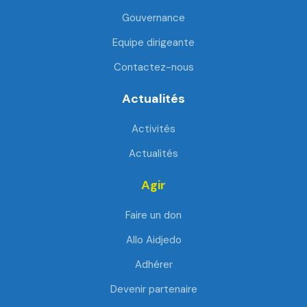
Gouvernance
Equipe dirigeante
Contactez-nous
Actualités
Activités
Actualités
Agir
Faire un don
Allo Aidjedo
Adhérer
Devenir partenaire