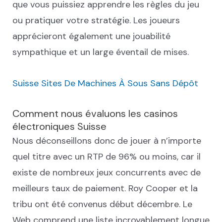
que vous puissiez apprendre les règles du jeu
ou pratiquer votre stratégie. Les joueurs
apprécieront également une jouabilité
sympathique et un large éventail de mises.
Suisse Sites De Machines À Sous Sans Dépôt
Comment nous évaluons les casinos
électroniques Suisse
Nous déconseillons donc de jouer à n’importe
quel titre avec un RTP de 96% ou moins, car il
existe de nombreux jeux concurrents avec de
meilleurs taux de paiement. Roy Cooper et la
tribu ont été convenus début décembre. Le
Web comprend une liste incroyablement longue