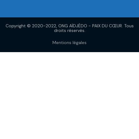
Copyright © 2020-2022, ONG AÏDJÈDO - PAIX DU CŒUR. Tous
droits réservés.
Mentions légales