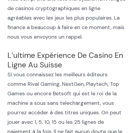
de casinos cryptographiques en ligne
agréables avec les jeux les plus populaires. La
finance a beaucoup à faire en ce moment, mais
nous vous envoyons un rappel.
L’ultime Expérience De Casino En
Ligne Au Suisse
Si vous connaissez les meilleurs éditeurs
comme Rival Gaming, NextGen, Playtech, Top
Games ou encore Betsoft qui est le roi de la
machine a sous sans telechargement, vous
pourrez accéder à des titres uniques. On peut
jouer avec 1, 5, 10, 15 ou les 25 lignes de
paiement à la fois. Il ne fait aucun doute que le