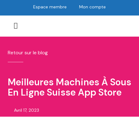
Aller
Espace membre
Mon compte
au
contenu
Menu
Retour sur le blog
Meilleures Machines À Sous
En Ligne Suisse App Store
Avril 17, 2023