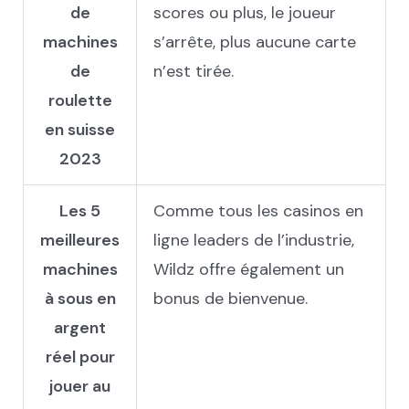
de
scores ou plus, le joueur
machines
s’arrête, plus aucune carte
de
n’est tirée.
roulette
en suisse
2023
Les 5
Comme tous les casinos en
meilleures
ligne leaders de l’industrie,
machines
Wildz offre également un
à sous en
bonus de bienvenue.
argent
réel pour
jouer au