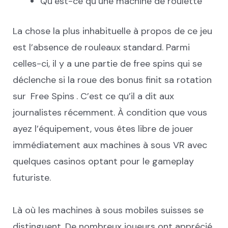
Qu’est-ce qu’une machine de roulette
La chose la plus inhabituelle à propos de ce jeu
est l’absence de rouleaux standard. Parmi
celles-ci, il y a une partie de free spins qui se
déclenche si la roue des bonus finit sa rotation
sur Free Spins . C’est ce qu’il a dit aux
journalistes récemment. À condition que vous
ayez l’équipement, vous êtes libre de jouer
immédiatement aux machines à sous VR avec
quelques casinos optant pour le gameplay
futuriste.
Là où les machines à sous mobiles suisses se
distinguent. De nombreux joueurs ont apprécié