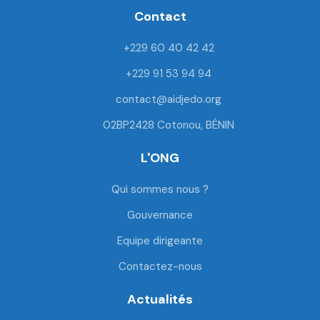
e
t
t
t
Contact
b
t
u
a
o
e
b
g
+229 60 40 42 42
o
r
e
r
k
a
+229 91 53 94 94
m
contact@aidjedo.org
02BP2428 Cotonou, BÉNIN
L'ONG
Qui sommes nous ?
Gouvernance
Equipe dirigeante
Contactez-nous
Actualités