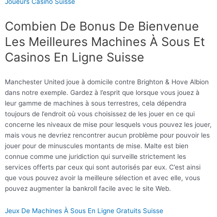
Joueurs Casino Suisse
Combien De Bonus De Bienvenue
Les Meilleures Machines À Sous Et
Casinos En Ligne Suisse
Manchester United joue à domicile contre Brighton & Hove Albion
dans notre exemple. Gardez à l’esprit que lorsque vous jouez à
leur gamme de machines à sous terrestres, cela dépendra
toujours de l’endroit où vous choisissez de les jouer en ce qui
concerne les niveaux de mise pour lesquels vous pouvez les jouer,
mais vous ne devriez rencontrer aucun problème pour pouvoir les
jouer pour de minuscules montants de mise. Malte est bien
connue comme une juridiction qui surveille strictement les
services offerts par ceux qui sont autorisés par eux. C’est ainsi
que vous pouvez avoir la meilleure sélection et avec elle, vous
pouvez augmenter la bankroll facile avec le site Web.
Jeux De Machines À Sous En Ligne Gratuits Suisse