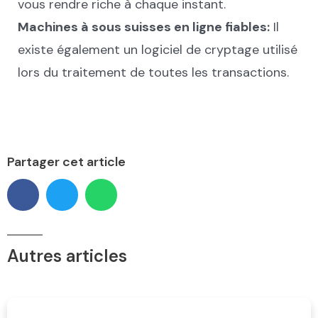
vous rendre riche à chaque instant.
Machines à sous suisses en ligne fiables:
Il
existe également un logiciel de cryptage utilisé
lors du traitement de toutes les transactions.
Partager cet article
Autres articles