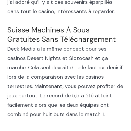
j’ai adoré qu’il y ait des souvenirs éparpillés
dans tout le casino, intéressants à regarder.
Suisse Machines À Sous
Gratuites Sans Téléchargement
Deck Media a le même concept pour ses
casinos Desert Nights et Slotocash et ça
marche. Cela seul devrait être le facteur décisif
lors de la comparaison avec les casinos
terrestres. Maintenant, vous pouvez profiter de
jeux partout. Le record de 5,5 a été atteint
facilement alors que les deux équipes ont
combiné pour huit buts dans le match 1.