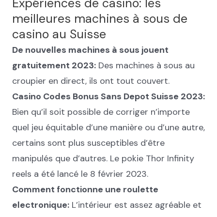
Expériences de casino: les
meilleures machines à sous de
casino au Suisse
De nouvelles machines à sous jouent
gratuitement 2023:
Des machines à sous au
croupier en direct, ils ont tout couvert.
Casino Codes Bonus Sans Depot Suisse 2023:
Bien qu’il soit possible de corriger n’importe
quel jeu équitable d’une manière ou d’une autre,
certains sont plus susceptibles d’être
manipulés que d’autres. Le pokie Thor Infinity
reels a été lancé le 8 février 2023.
Comment fonctionne une roulette
electronique:
L’intérieur est assez agréable et