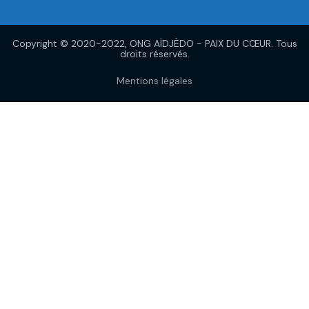
Copyright © 2020-2022, ONG AÏDJÈDO - PAIX DU CŒUR. Tous
droits réservés.
Mentions légales