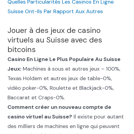
Quelles Particularités Les Casinos En Ligne
Suisse Ont-Ils Par Rapport Aux Autres
Jouer à des jeux de casino
virtuels au Suisse avec des
bitcoins
Casino En Ligne Le Plus Populaire Au Suisse
Jeux:
Machines à sous et autres jeux – 100%,
Texas Holdem et autres jeux de table-0%,
vidéo poker-0%, Roulette et Blackjack-0%,
Baccarat et Craps-0%.
Comment créer un nouveau compte de
casino virtuel au Suisse?
Il existe pour autant
des milliers de machines en ligne qui peuvent