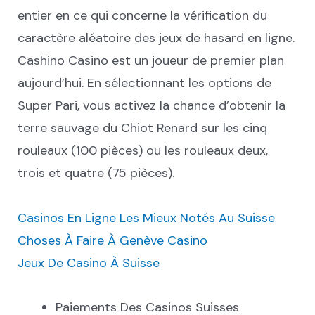
entier en ce qui concerne la vérification du
caractère aléatoire des jeux de hasard en ligne.
Cashino Casino est un joueur de premier plan
aujourd’hui. En sélectionnant les options de
Super Pari, vous activez la chance d’obtenir la
terre sauvage du Chiot Renard sur les cinq
rouleaux (100 pièces) ou les rouleaux deux,
trois et quatre (75 pièces).
Casinos En Ligne Les Mieux Notés Au Suisse
Choses À Faire À Genève Casino
Jeux De Casino À Suisse
Paiements Des Casinos Suisses