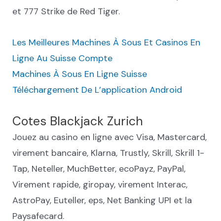
et 777 Strike de Red Tiger.
Les Meilleures Machines À Sous Et Casinos En
Ligne Au Suisse Compte
Machines À Sous En Ligne Suisse
Téléchargement De L’application Android
Cotes Blackjack Zurich
Jouez au casino en ligne avec Visa, Mastercard,
virement bancaire, Klarna, Trustly, Skrill, Skrill 1-
Tap, Neteller, MuchBetter, ecoPayz, PayPal,
Virement rapide, giropay, virement Interac,
AstroPay, Euteller, eps, Net Banking UPI et la
Paysafecard.