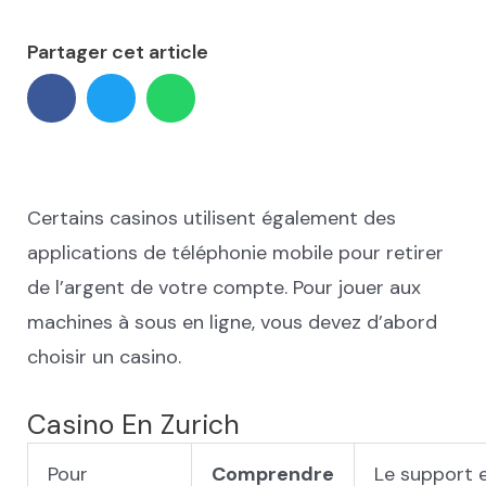
Partager cet article
Certains casinos utilisent également des
applications de téléphonie mobile pour retirer
de l’argent de votre compte. Pour jouer aux
machines à sous en ligne, vous devez d’abord
choisir un casino.
Casino En Zurich
Pour
Comprendre
Le support 