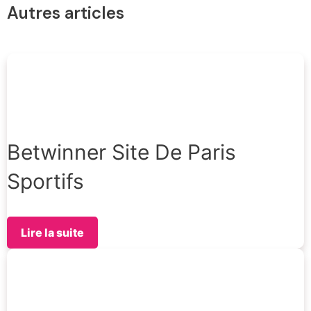
Autres articles
Betwinner Site De Paris
Sportifs
Lire la suite