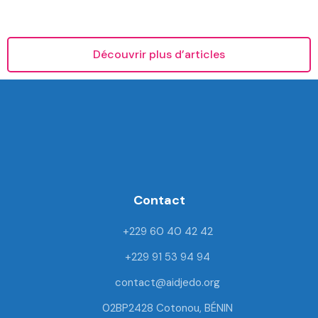
Découvrir plus d’articles
F
T
Y
I
a
w
o
n
c
i
u
s
e
t
t
t
Contact
b
t
u
a
o
e
b
g
+229 60 40 42 42
o
r
e
r
k
a
+229 91 53 94 94
m
contact@aidjedo.org
02BP2428 Cotonou, BÉNIN