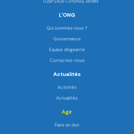
02BP2428 Cotonou, BÉNIN
L'ONG
Qui sommes nous ?
Gouvernance
Equipe dirigeante
Contactez-nous
Actualités
Activités
Actualités
Agir
Faire un don