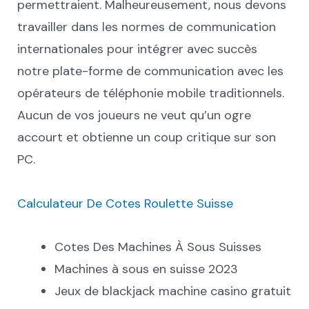
permettraient. Malheureusement, nous devons
travailler dans les normes de communication
internationales pour intégrer avec succès
notre plate-forme de communication avec les
opérateurs de téléphonie mobile traditionnels.
Aucun de vos joueurs ne veut qu’un ogre
accourt et obtienne un coup critique sur son
PC.
Calculateur De Cotes Roulette Suisse
Cotes Des Machines À Sous Suisses
Machines à sous en suisse 2023
Jeux de blackjack machine casino gratuit