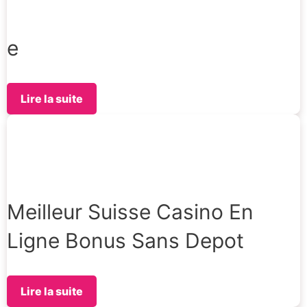
e
Lire la suite
Meilleur Suisse Casino En
Ligne Bonus Sans Depot
Lire la suite