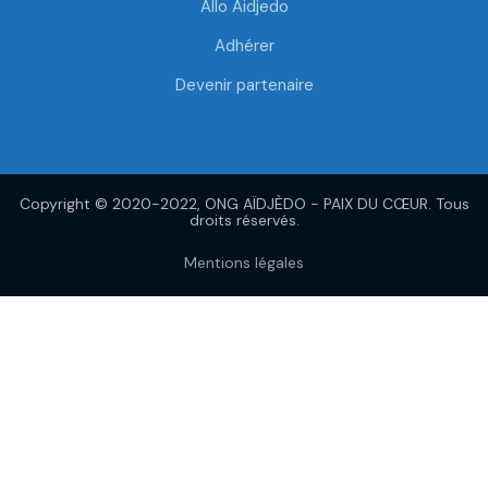
Allo Aidjedo
Adhérer
Devenir partenaire
Copyright © 2020-2022, ONG AÏDJÈDO - PAIX DU CŒUR. Tous
droits réservés.
Mentions légales