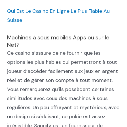
Qui Est Le Casino En Ligne Le Plus Fiable Au
Suisse
Machines à sous mobiles Apps ou sur le
Net?
Ce casino s’assure de ne fournir que les
options les plus fiables qui permettront à tout
joueur d’accéder facilement aux jeux en argent
réel et de gérer son compte à tout moment.
Vous remarquerez qu’ils possèdent certaines
similitudes avec ceux des machines à sous
régulières. Un peu effrayant et mystérieux, avec
un design si séduisant, ce pokie est assez
irrésistible. Saucify est un fournisseur de