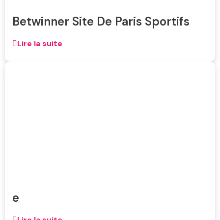
Betwinner Site De Paris Sportifs
Lire la suite
e
Lire la suite