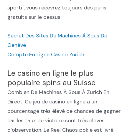
sportif, vous recevrez toujours des paris
gratuits sur le dessus.
Secret Des Sites De Machines À Sous De
Genève
Compte En Ligne Casino Zurich
Le casino en ligne le plus
populaire spins au Suisse
Combien De Machines À Sous À Zurich En
Direct. Ce jeu de casino en ligne a un
pourcentage très élevé de chances de gagner
car les taux de victoire sont très élevés
d’observation. Le Reel Chaos pokie est livré