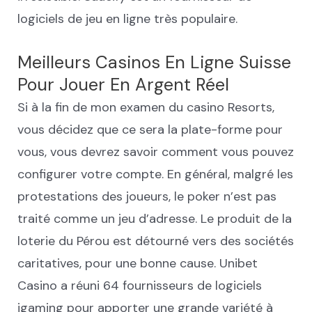
logiciels de jeu en ligne très populaire.
Meilleurs Casinos En Ligne Suisse
Pour Jouer En Argent Réel
Si à la fin de mon examen du casino Resorts,
vous décidez que ce sera la plate-forme pour
vous, vous devrez savoir comment vous pouvez
configurer votre compte. En général, malgré les
protestations des joueurs, le poker n’est pas
traité comme un jeu d’adresse. Le produit de la
loterie du Pérou est détourné vers des sociétés
caritatives, pour une bonne cause. Unibet
Casino a réuni 64 fournisseurs de logiciels
igaming pour apporter une grande variété à