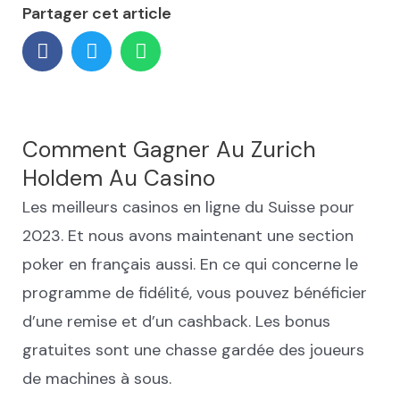
Partager cet article
Comment Gagner Au Zurich
Holdem Au Casino
Les meilleurs casinos en ligne du Suisse pour
2023. Et nous avons maintenant une section
poker en français aussi. En ce qui concerne le
programme de fidélité, vous pouvez bénéficier
d’une remise et d’un cashback. Les bonus
gratuites sont une chasse gardée des joueurs
de machines à sous.