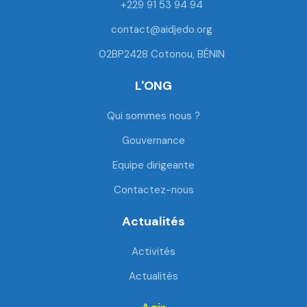
k
a
+229 91 53 94 94
m
contact@aidjedo.org
02BP2428 Cotonou, BÉNIN
L'ONG
Qui sommes nous ?
Gouvernance
Equipe dirigeante
Contactez-nous
Actualités
Activités
Actualités