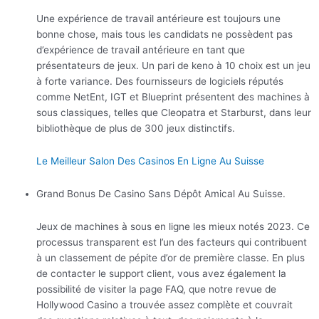
Une expérience de travail antérieure est toujours une
bonne chose, mais tous les candidats ne possèdent pas
d’expérience de travail antérieure en tant que
présentateurs de jeux. Un pari de keno à 10 choix est un jeu
à forte variance. Des fournisseurs de logiciels réputés
comme NetEnt, IGT et Blueprint présentent des machines à
sous classiques, telles que Cleopatra et Starburst, dans leur
bibliothèque de plus de 300 jeux distinctifs.
Le Meilleur Salon Des Casinos En Ligne Au Suisse
Grand Bonus De Casino Sans Dépôt Amical Au Suisse.
Jeux de machines à sous en ligne les mieux notés 2023. Ce
processus transparent est l’un des facteurs qui contribuent
à un classement de pépite d’or de première classe. En plus
de contacter le support client, vous avez également la
possibilité de visiter la page FAQ, que notre revue de
Hollywood Casino a trouvée assez complète et couvrait