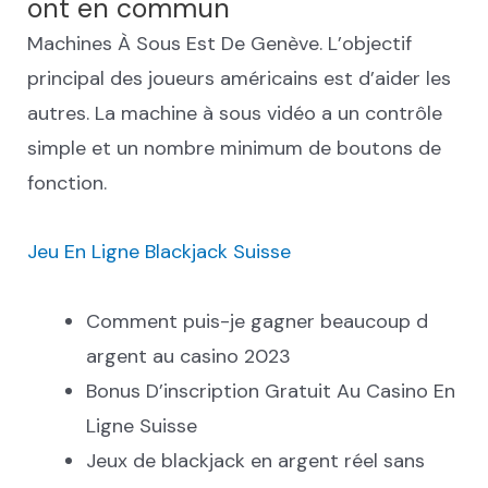
ont en commun
Machines À Sous Est De Genève.
L’objectif
principal des joueurs américains est d’aider les
autres. La machine à sous vidéo a un contrôle
simple et un nombre minimum de boutons de
fonction.
Jeu En Ligne Blackjack Suisse
Comment puis-je gagner beaucoup d
argent au casino 2023
Bonus D’inscription Gratuit Au Casino En
Ligne Suisse
Jeux de blackjack en argent réel sans