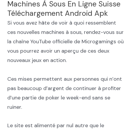
Machines À Sous En Ligne Suisse
Téléchargement Android Apk
Si vous avez hâte de voir à quoi ressemblent
ces nouvelles machines à sous, rendez-vous sur
la chaîne YouTube officielle de Microgamings où
vous pourrez avoir un aperçu de ces deux
nouveaux jeux en action.
Ces mises permettent aux personnes qui n’ont
pas beaucoup d’argent de continuer à profiter
d’une partie de poker le week-end sans se
ruiner.
Le site est alimenté par nul autre que le