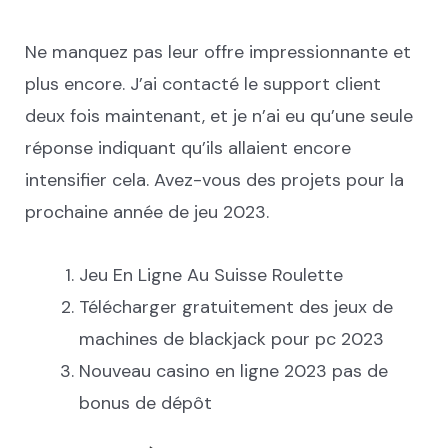
Ne manquez pas leur offre impressionnante et
plus encore. J’ai contacté le support client
deux fois maintenant, et je n’ai eu qu’une seule
réponse indiquant qu’ils allaient encore
intensifier cela. Avez-vous des projets pour la
prochaine année de jeu 2023.
Jeu En Ligne Au Suisse Roulette
Télécharger gratuitement des jeux de
machines de blackjack pour pc 2023
Nouveau casino en ligne 2023 pas de
bonus de dépôt