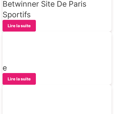
Betwinner Site De Paris
Sportifs
Lire la suite
e
Lire la suite