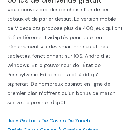
bonus de bienvenue gratuit
Vous pouvez décider de choisir l’un de ces
totaux et de parier dessus. La version mobile
de Videoslots propose plus de 400 jeux qui ont
été entièrement adaptés pour jouer en
déplacement via des smartphones et des
tablettes, fonctionnant sur iOS, Android et
Windows. Et le gouverneur de l’État de
Pennsylvanie, Ed Rendell, a déjà dit qu’il
signerait. De nombreux casinos en ligne de
premier plan n’offrent qu’un bonus de match
sur votre premier dépôt.
Jeux Gratuits De Casino De Zurich