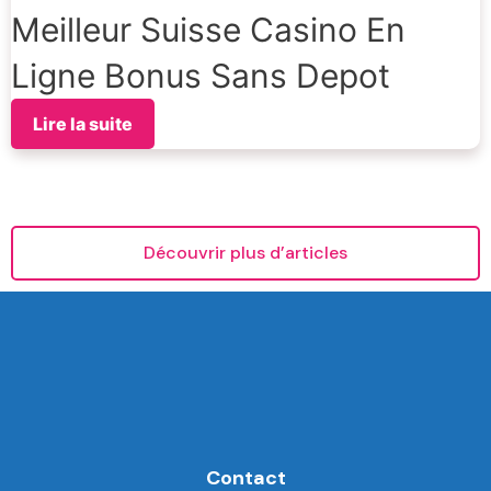
Meilleur Suisse Casino En
Ligne Bonus Sans Depot
Lire la suite
Découvrir plus d’articles
F
T
Y
I
a
w
o
n
c
i
u
s
e
t
t
t
Contact
b
t
u
a