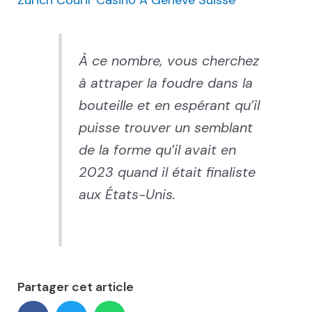
Zurich Courir Casino À Genève Suisse
À ce nombre, vous cherchez
à attraper la foudre dans la
bouteille et en espérant qu’il
puisse trouver un semblant
de la forme qu’il avait en
2023 quand il était finaliste
aux États-Unis.
Partager cet article