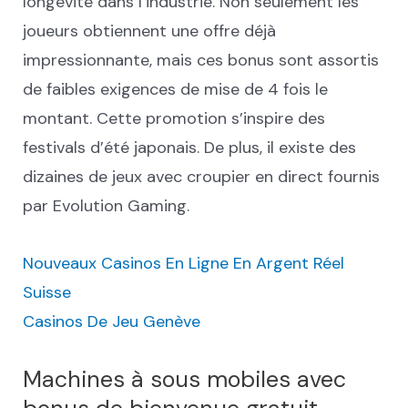
longévité dans l’industrie. Non seulement les
joueurs obtiennent une offre déjà
impressionnante, mais ces bonus sont assortis
de faibles exigences de mise de 4 fois le
montant. Cette promotion s’inspire des
festivals d’été japonais. De plus, il existe des
dizaines de jeux avec croupier en direct fournis
par Evolution Gaming.
Nouveaux Casinos En Ligne En Argent Réel
Suisse
Casinos De Jeu Genève
Machines à sous mobiles avec