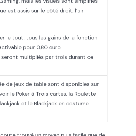
Gaming, mais les visuels sont simplifiés
ue est assis sur le côté droit, l’air
r le tout, tous les gains de la fonction
activable pour 0,80 euro
seront multipliés par trois durant ce
e de jeux de table sont disponibles sur
voir le Poker à Trois cartes, la Roulette
lackjack et le Blackjack en costume.
ns doute trouvé un moyen plus facile que de