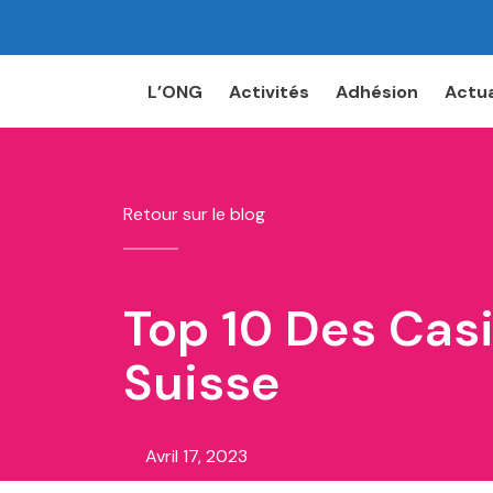
Aller
F
T
Y
I
au
a
w
o
n
contenu
c
i
u
s
e
t
t
t
L’ONG
Activités
Adhésion
Actua
b
t
u
a
o
e
b
g
o
r
e
r
k
a
m
Retour sur le blog
Top 10 Des Cas
Suisse
Avril 17, 2023