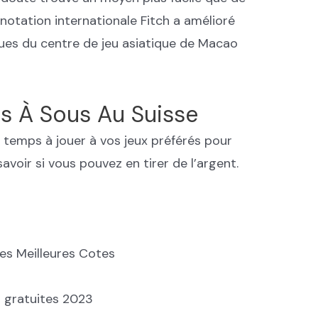
notation internationale Fitch a amélioré
es du centre de jeu asiatique de Macao
s À Sous Au Suisse
u temps à jouer à vos jeux préférés pour
avoir si vous pouvez en tirer de l’argent.
es Meilleures Cotes
s gratuites 2023