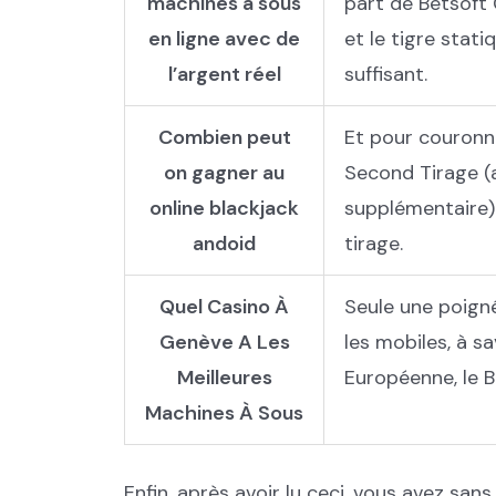
machines à sous
part de Betsoft 
en ligne avec de
et le tigre statiq
l’argent réel
suffisant.
Combien peut
Et pour couronne
on gagner au
Second Tirage (
online blackjack
supplémentaire) 
andoid
tirage.
Quel Casino À
Seule une poigné
Genève A Les
les mobiles, à sa
Meilleures
Européenne, le B
Machines À Sous
Enfin, après avoir lu ceci, vous avez sa