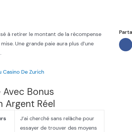
Parta
isé à retirer le montant de la récompense
 mise. Une grande paie aura plus d’une
.
 Casino De Zurich
e Avec Bonus
n Argent Réel
urs
J’ai cherché sans relâche pour
essayer de trouver des moyens