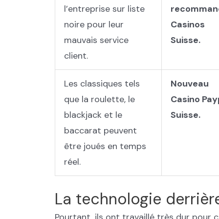
l’entreprise sur liste
recomman
noire pour leur
Casinos
mauvais service
Suisse.
client.
Les classiques tels
Nouveau
que la roulette, le
Casino Pay
blackjack et le
Suisse.
baccarat peuvent
être joués en temps
réel.
La technologie derrièr
Pourtant, ils ont travaillé très dur pour