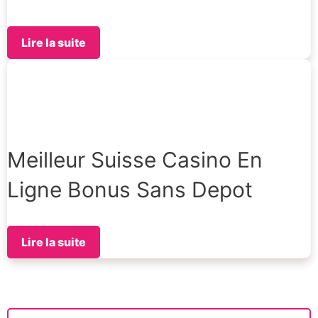
Lire la suite
Meilleur Suisse Casino En
Ligne Bonus Sans Depot
Lire la suite