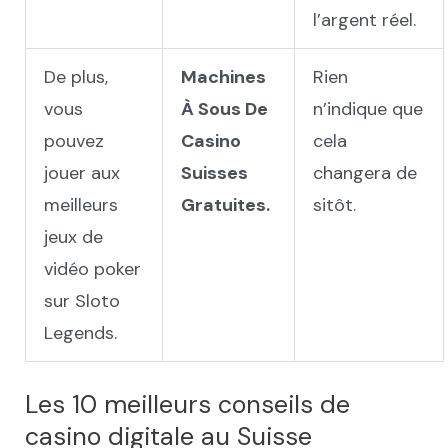
l’argent réel.
De plus,
Machines
Rien
vous
À Sous De
n’indique que
pouvez
Casino
cela
jouer aux
Suisses
changera de
meilleurs
Gratuites.
sitôt.
jeux de
vidéo poker
sur Sloto
Legends.
Les 10 meilleurs conseils de
casino digitale au Suisse