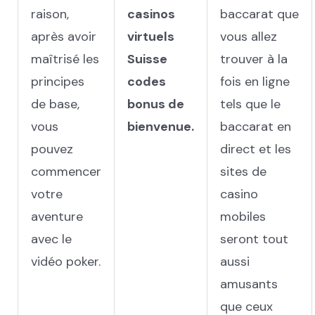
raison,
casinos
baccarat que
après avoir
virtuels
vous allez
maîtrisé les
Suisse
trouver à la
principes
codes
fois en ligne
de base,
bonus de
tels que le
vous
bienvenue.
baccarat en
pouvez
direct et les
commencer
sites de
votre
casino
aventure
mobiles
avec le
seront tout
vidéo poker.
aussi
amusants
que ceux