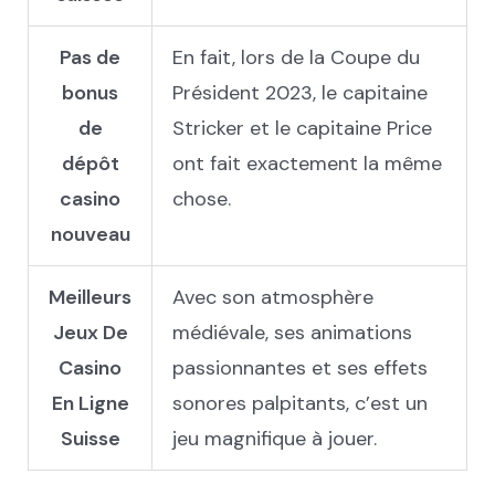
Pas de
En fait, lors de la Coupe du
bonus
Président 2023, le capitaine
de
Stricker et le capitaine Price
dépôt
ont fait exactement la même
casino
chose.
nouveau
Meilleurs
Avec son atmosphère
Jeux De
médiévale, ses animations
Casino
passionnantes et ses effets
En Ligne
sonores palpitants, c’est un
Suisse
jeu magnifique à jouer.