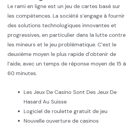
Le rami en ligne est un jeu de cartes basé sur
les compétences. La société s’engage à fournir
des solutions technologiques innovantes et
progressives, en particulier dans la lutte contre
les mineurs et le jeu problématique. C’est le
deuxième moyen le plus rapide d’obtenir de
l’aide, avec un temps de réponse moyen de 15 à
60 minutes.
Les Jeux De Casino Sont Des Jeux De
Hasard Au Suisse
Logiciel de roulette gratuit de jeu
Nouvelle ouverture de casinos