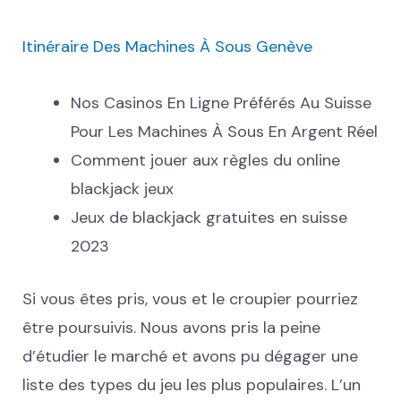
Itinéraire Des Machines À Sous Genève
Nos Casinos En Ligne Préférés Au Suisse
Pour Les Machines À Sous En Argent Réel
Comment jouer aux règles du online
blackjack jeux
Jeux de blackjack gratuites en suisse
2023
Si vous êtes pris, vous et le croupier pourriez
être poursuivis. Nous avons pris la peine
d’étudier le marché et avons pu dégager une
liste des types du jeu les plus populaires. L’un