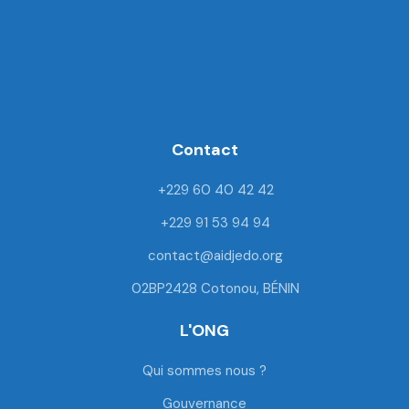
F
T
Y
I
a
w
o
n
c
i
u
s
e
t
t
t
Contact
b
t
u
a
o
e
b
g
+229 60 40 42 42
o
r
e
r
k
a
+229 91 53 94 94
m
contact@aidjedo.org
02BP2428 Cotonou, BÉNIN
L'ONG
Qui sommes nous ?
Gouvernance