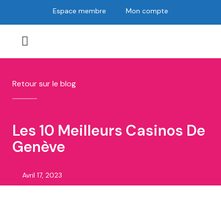
Aller
Espace membre
Mon compte
au
contenu
Menu
Retour sur le blog
Les 10 Meilleurs Casinos De
Genève
Avril 17, 2023