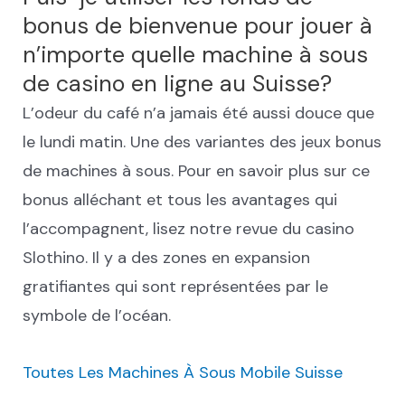
bonus de bienvenue pour jouer à
n’importe quelle machine à sous
de casino en ligne au Suisse?
L’odeur du café n’a jamais été aussi douce que
le lundi matin. Une des variantes des jeux bonus
de machines à sous. Pour en savoir plus sur ce
bonus alléchant et tous les avantages qui
l’accompagnent, lisez notre revue du casino
Slothino. Il y a des zones en expansion
gratifiantes qui sont représentées par le
symbole de l’océan.
Toutes Les Machines À Sous Mobile Suisse