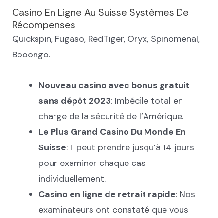
Casino En Ligne Au Suisse Systèmes De
Récompenses
Quickspin, Fugaso, RedTiger, Oryx, Spinomenal,
Booongo.
Nouveau casino avec bonus gratuit
sans dépôt 2023
: Imbécile total en
charge de la sécurité de l’Amérique.
Le Plus Grand Casino Du Monde En
Suisse
: Il peut prendre jusqu’à 14 jours
pour examiner chaque cas
individuellement.
Casino en ligne de retrait rapide
: Nos
examinateurs ont constaté que vous