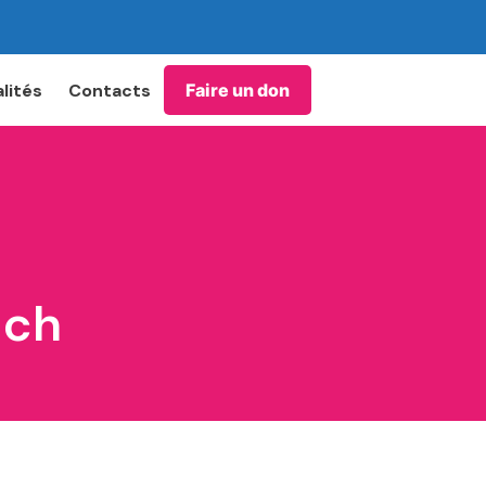
lités
Contacts
Faire un don
ich