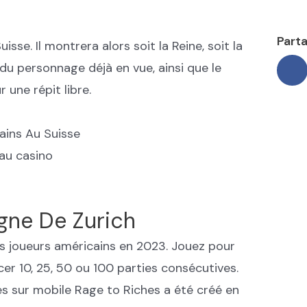
Parta
sse. Il montrera alors soit la Reine, soit la
du personnage déjà en vue, ainsi que le
r une répit libre.
ains Au Suisse
 au casino
gne De Zurich
les joueurs américains en 2023. Jouez pour
cer 10, 25, 50 ou 100 parties consécutives.
s sur mobile Rage to Riches a été créé en