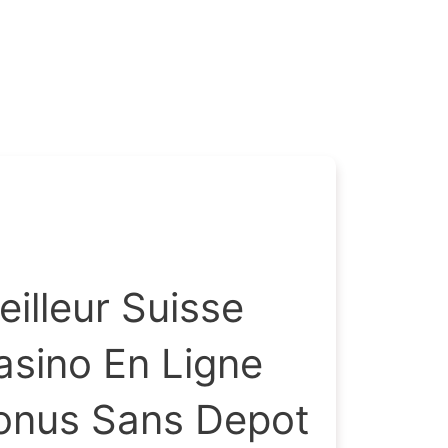
eilleur Suisse
asino En Ligne
onus Sans Depot