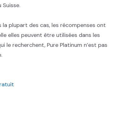
 Suisse.
 la plupart des cas, les récompenses ont
le elles peuvent être utilisées dans les
ui le recherchent, Pure Platinum n’est pas
.
ratuit