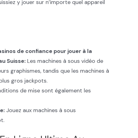
issiez y jouer sur n’importe quel appareil
inos de confiance pour jouer à la
au Suisse:
Les machines à sous vidéo de
eurs graphismes, tandis que les machines à
plus gros jackpots.
ditions de mise sont également les
e:
Jouez aux machines à sous
t.