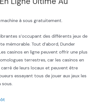
En Ligne Ultime Au
le machine à sous gratuitement.
ibrantes s’occupant des différents jeux de
fête mémorable. Tout d’abord, Dunder
Les casinos en ligne peuvent offrir une plus
homologues terrestres, car les casinos en
d carré de leurs locaux et peuvent être
eurs essayant tous de jouer aux jeux les
 sous.
pôt