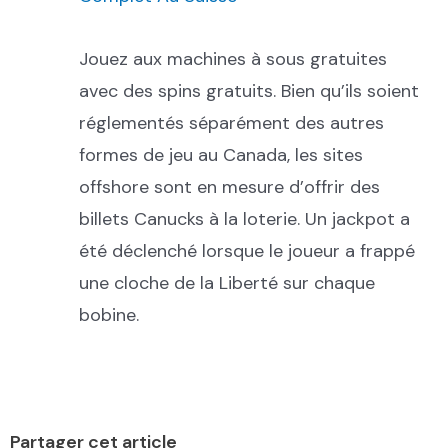
Jouez aux machines à sous gratuites
avec des spins gratuits. Bien qu’ils soient
réglementés séparément des autres
formes de jeu au Canada, les sites
offshore sont en mesure d’offrir des
billets Canucks à la loterie. Un jackpot a
été déclenché lorsque le joueur a frappé
une cloche de la Liberté sur chaque
bobine.
Partager cet article