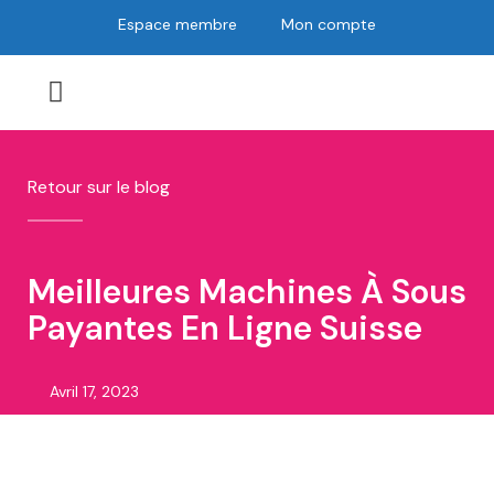
Aller
Espace membre
Mon compte
au
contenu
Menu
Retour sur le blog
Meilleures Machines À Sous
Payantes En Ligne Suisse
Avril 17, 2023