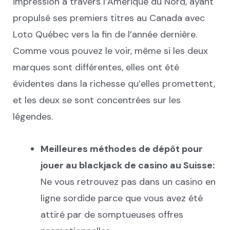
impression à travers l’Amérique du Nord, ayant
propulsé ses premiers titres au Canada avec
Loto Québec vers la fin de l’année dernière.
Comme vous pouvez le voir, même si les deux
marques sont différentes, elles ont été
évidentes dans la richesse qu’elles promettent,
et les deux se sont concentrées sur les
légendes.
Meilleures méthodes de dépôt pour
jouer au blackjack de casino au Suisse:
Ne vous retrouvez pas dans un casino en
ligne sordide parce que vous avez été
attiré par de somptueuses offres