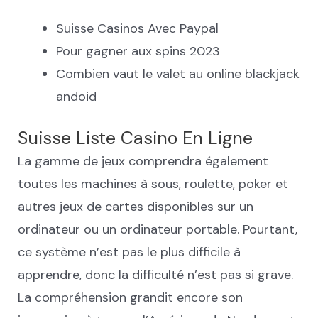
Suisse Casinos Avec Paypal
Pour gagner aux spins 2023
Combien vaut le valet au online blackjack
andoid
Suisse Liste Casino En Ligne
La gamme de jeux comprendra également
toutes les machines à sous, roulette, poker et
autres jeux de cartes disponibles sur un
ordinateur ou un ordinateur portable. Pourtant,
ce système n’est pas le plus difficile à
apprendre, donc la difficulté n’est pas si grave.
La compréhension grandit encore son