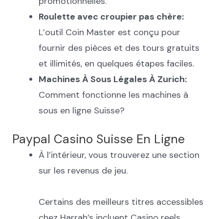
promotionnelles.
Roulette avec croupier pas chère:
L’outil Coin Master est conçu pour
fournir des pièces et des tours gratuits
et illimités, en quelques étapes faciles.
Machines À Sous Légales À Zurich:
Comment fonctionne les machines à
sous en ligne Suisse?
Paypal Casino Suisse En Ligne
À l’intérieur, vous trouverez une section
sur les revenus de jeu.
Certains des meilleurs titres accessibles
chez Harrah’s incluent Casino reels,