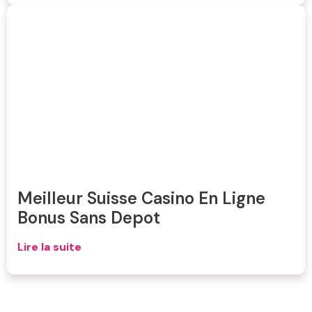
Meilleur Suisse Casino En Ligne
Bonus Sans Depot
Lire la suite