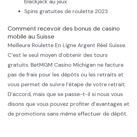
blackjack au jeux
Spins gratuites de roulette 2023
Comment recevoir des bonus de casino
mobile au Suisse
Meilleure Roulette En Ligne Argent Réel Suisse.
C’est le seul moyen d’obtenir des tours
gratuits. BetMGM Casino Michigan ne facture
pas de frais pour les dépôts ou les retraits et
vous permet de suivre l’étape de votre retrait.
D’accord, mais que se passe-t-il si nous vous
disons que vous pouvez profiter d’avantages et
de promotions sans même effectuer de dépôt.