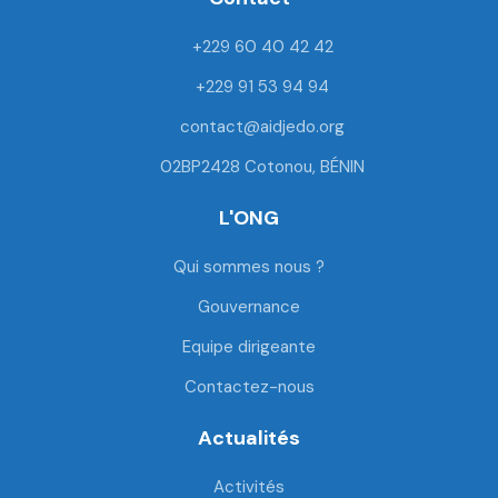
b
t
u
a
o
e
b
g
+229 60 40 42 42
o
r
e
r
k
a
+229 91 53 94 94
m
contact@aidjedo.org
02BP2428 Cotonou, BÉNIN
L'ONG
Qui sommes nous ?
Gouvernance
Equipe dirigeante
Contactez-nous
Actualités
Activités