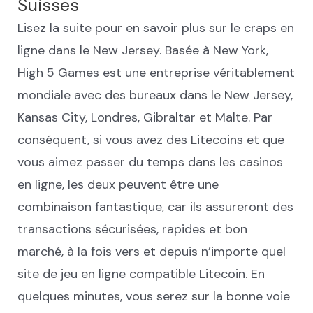
Suisses
Lisez la suite pour en savoir plus sur le craps en
ligne dans le New Jersey. Basée à New York,
High 5 Games est une entreprise véritablement
mondiale avec des bureaux dans le New Jersey,
Kansas City, Londres, Gibraltar et Malte. Par
conséquent, si vous avez des Litecoins et que
vous aimez passer du temps dans les casinos
en ligne, les deux peuvent être une
combinaison fantastique, car ils assureront des
transactions sécurisées, rapides et bon
marché, à la fois vers et depuis n’importe quel
site de jeu en ligne compatible Litecoin. En
quelques minutes, vous serez sur la bonne voie