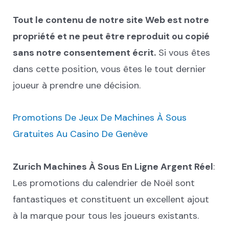
Tout le contenu de notre site Web est notre
propriété et ne peut être reproduit ou copié
sans notre consentement écrit.
Si vous êtes
dans cette position, vous êtes le tout dernier
joueur à prendre une décision.
Promotions De Jeux De Machines À Sous
Gratuites Au Casino De Genève
Zurich Machines À Sous En Ligne Argent Réel
:
Les promotions du calendrier de Noël sont
fantastiques et constituent un excellent ajout
à la marque pour tous les joueurs existants.