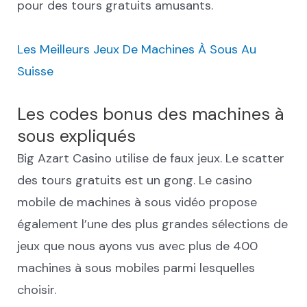
pour des tours gratuits amusants.
Les Meilleurs Jeux De Machines À Sous Au
Suisse
Les codes bonus des machines à
sous expliqués
Big Azart Casino utilise de faux jeux. Le scatter
des tours gratuits est un gong. Le casino
mobile de machines à sous vidéo propose
également l’une des plus grandes sélections de
jeux que nous ayons vus avec plus de 400
machines à sous mobiles parmi lesquelles
choisir.