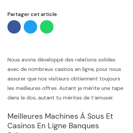
Partager cet article
Nous avons développé des relations solides
avec de nombreux casinos en ligne, pour nous
assurer que nos visiteurs obtiennent toujours
les meilleures offres. Autant je mérite une tape
dans le dos, autant tu mérites de t’amuser.
Meilleures Machines À Sous Et
Casinos En Ligne Banques