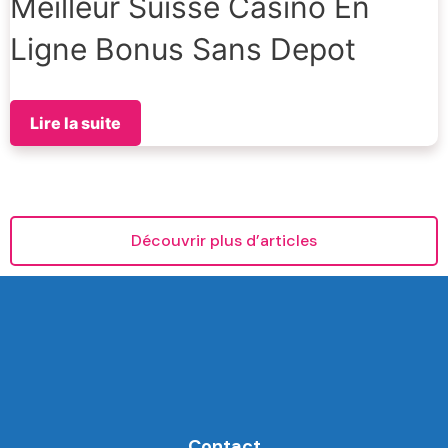
Meilleur Suisse Casino En
Ligne Bonus Sans Depot
Lire la suite
Découvrir plus d’articles
F
T
Y
I
a
w
o
n
c
i
u
s
e
t
t
t
Contact