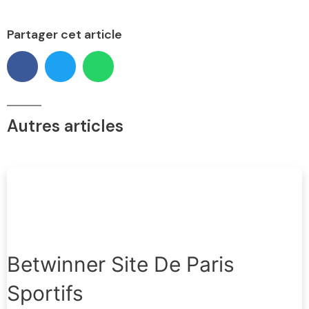
Partager cet article
Autres articles
Betwinner Site De Paris
Sportifs