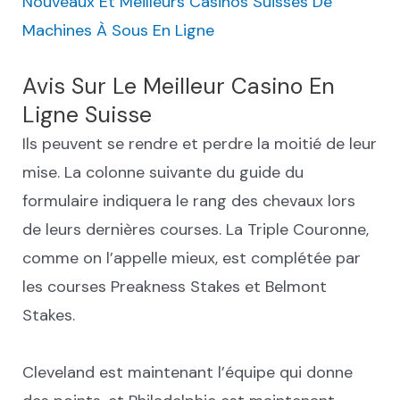
Nouveaux Et Meilleurs Casinos Suisses De
Machines À Sous En Ligne
Avis Sur Le Meilleur Casino En
Ligne Suisse
Ils peuvent se rendre et perdre la moitié de leur
mise. La colonne suivante du guide du
formulaire indiquera le rang des chevaux lors
de leurs dernières courses. La Triple Couronne,
comme on l’appelle mieux, est complétée par
les courses Preakness Stakes et Belmont
Stakes.
Cleveland est maintenant l’équipe qui donne