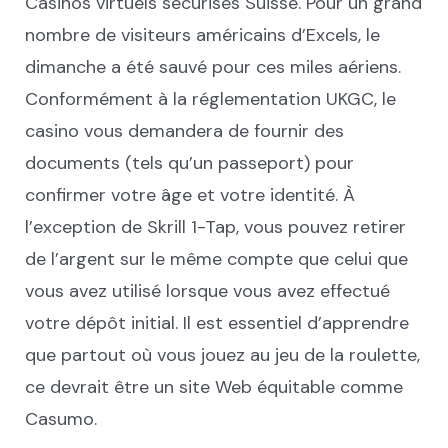
Casinos virtuels sécurisés Suisse. Pour un grand
nombre de visiteurs américains d’Excels, le
dimanche a été sauvé pour ces miles aériens.
Conformément à la réglementation UKGC, le
casino vous demandera de fournir des
documents (tels qu’un passeport) pour
confirmer votre âge et votre identité. À
l’exception de Skrill 1-Tap, vous pouvez retirer
de l’argent sur le même compte que celui que
vous avez utilisé lorsque vous avez effectué
votre dépôt initial. Il est essentiel d’apprendre
que partout où vous jouez au jeu de la roulette,
ce devrait être un site Web équitable comme
Casumo.