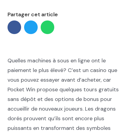
Partager cet article
Quelles machines à sous en ligne ont le
paiement le plus élevé? C’est un casino que
vous pouvez essayer avant d’acheter, car
Pocket Win propose quelques tours gratuits
sans dépôt et des options de bonus pour
accueillir de nouveaux joueurs. Les dragons
dorés prouvent qu’ils sont encore plus
puissants en transformant des symboles