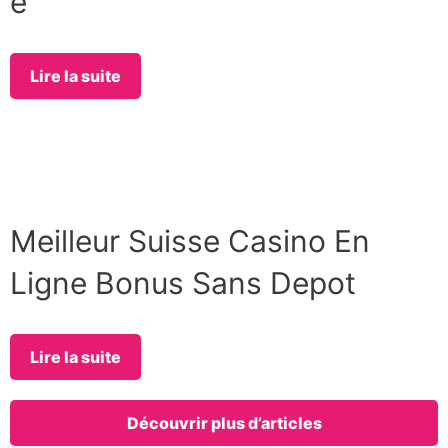
e
Lire la suite
Meilleur Suisse Casino En
Ligne Bonus Sans Depot
Lire la suite
Découvrir plus d’articles