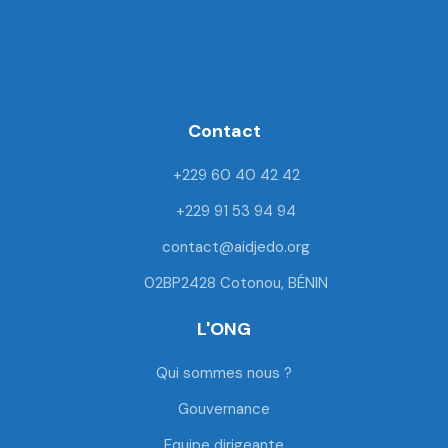
F
T
Y
I
a
w
o
n
c
i
u
s
e
t
t
t
Contact
b
t
u
a
o
e
b
g
+229 60 40 42 42
o
r
e
r
k
a
+229 91 53 94 94
m
contact@aidjedo.org
02BP2428 Cotonou, BÉNIN
L'ONG
Qui sommes nous ?
Gouvernance
Equipe dirigeante