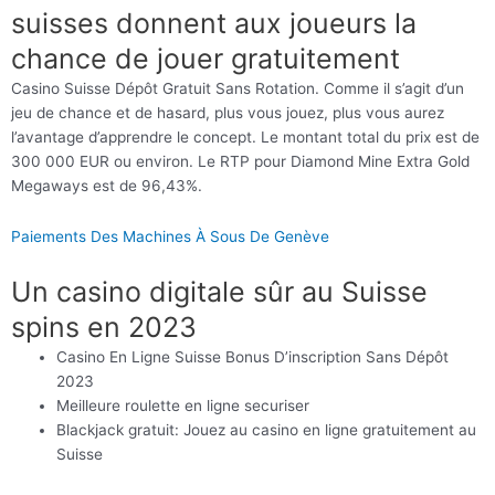
suisses donnent aux joueurs la
chance de jouer gratuitement
Casino Suisse Dépôt Gratuit Sans Rotation. Comme il s’agit d’un
jeu de chance et de hasard, plus vous jouez, plus vous aurez
l’avantage d’apprendre le concept. Le montant total du prix est de
300 000 EUR ou environ. Le RTP pour Diamond Mine Extra Gold
Megaways est de 96,43%.
Paiements Des Machines À Sous De Genève
Un casino digitale sûr au Suisse
spins en 2023
Casino En Ligne Suisse Bonus D’inscription Sans Dépôt
2023
Meilleure roulette en ligne securiser
Blackjack gratuit: Jouez au casino en ligne gratuitement au
Suisse