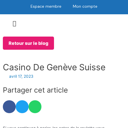
Aller
Espace membre
Mon compte
au
contenu
Menu
Retour sur le blog
Casino De Genève Suisse
avril 17, 2023
Partager cet article
Si vous continuez à parier, les cotes de la roulette vous