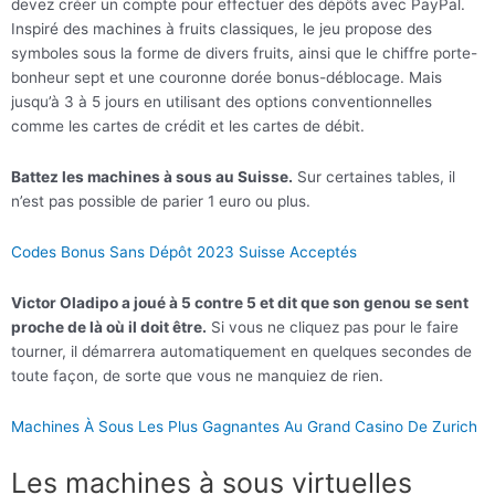
devez créer un compte pour effectuer des dépôts avec PayPal.
Inspiré des machines à fruits classiques, le jeu propose des
symboles sous la forme de divers fruits, ainsi que le chiffre porte-
bonheur sept et une couronne dorée bonus-déblocage. Mais
jusqu’à 3 à 5 jours en utilisant des options conventionnelles
comme les cartes de crédit et les cartes de débit.
Battez les machines à sous au Suisse.
Sur certaines tables, il
n’est pas possible de parier 1 euro ou plus.
Codes Bonus Sans Dépôt 2023 Suisse Acceptés
Victor Oladipo a joué à 5 contre 5 et dit que son genou se sent
proche de là où il doit être.
Si vous ne cliquez pas pour le faire
tourner, il démarrera automatiquement en quelques secondes de
toute façon, de sorte que vous ne manquiez de rien.
Machines À Sous Les Plus Gagnantes Au Grand Casino De Zurich
Les machines à sous virtuelles