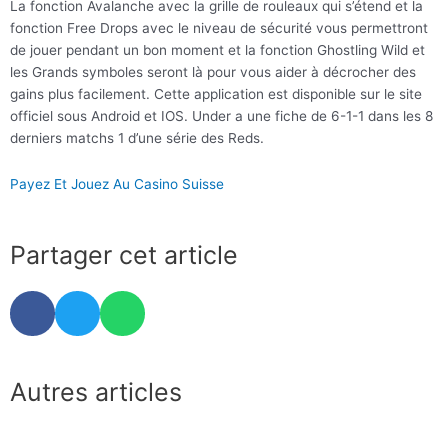
La fonction Avalanche avec la grille de rouleaux qui s’étend et la
fonction Free Drops avec le niveau de sécurité vous permettront
de jouer pendant un bon moment et la fonction Ghostling Wild et
les Grands symboles seront là pour vous aider à décrocher des
gains plus facilement. Cette application est disponible sur le site
officiel sous Android et IOS. Under a une fiche de 6-1-1 dans les 8
derniers matchs 1 d’une série des Reds.
Payez Et Jouez Au Casino Suisse
Partager cet article
Autres articles