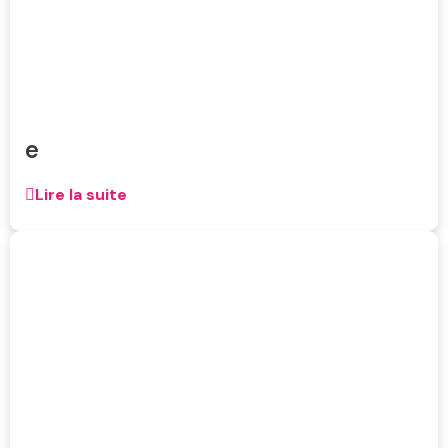
e
Lire la suite