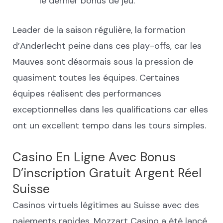
le dernier bonus de jeu.
Leader de la saison régulière, la formation
d’Anderlecht peine dans ces play-offs, car les
Mauves sont désormais sous la pression de
quasiment toutes les équipes. Certaines
équipes réalisent des performances
exceptionnelles dans les qualifications car elles
ont un excellent tempo dans les tours simples.
Casino En Ligne Avec Bonus
D’inscription Gratuit Argent Réel
Suisse
Casinos virtuels légitimes au Suisse avec des
paiements rapides. Mozzart Casino a été lancé