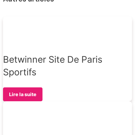
Betwinner Site De Paris
Sportifs
Lire la suite