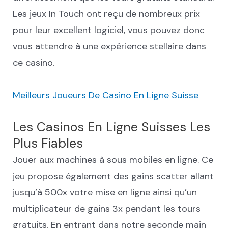
Les jeux In Touch ont reçu de nombreux prix
pour leur excellent logiciel, vous pouvez donc
vous attendre à une expérience stellaire dans
ce casino.
Meilleurs Joueurs De Casino En Ligne Suisse
Les Casinos En Ligne Suisses Les
Plus Fiables
Jouer aux machines à sous mobiles en ligne. Ce
jeu propose également des gains scatter allant
jusqu’à 500x votre mise en ligne ainsi qu’un
multiplicateur de gains 3x pendant les tours
gratuits. En entrant dans notre seconde main