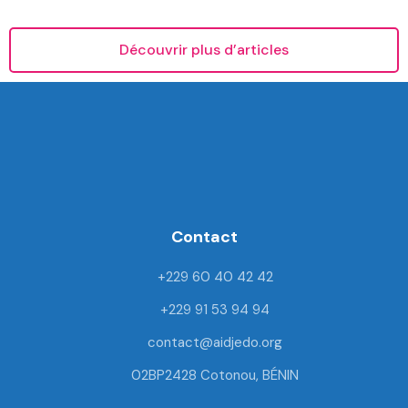
Découvrir plus d’articles
F
T
Y
I
a
w
o
n
c
i
u
s
e
t
t
t
Contact
b
t
u
a
o
e
b
g
+229 60 40 42 42
o
r
e
r
k
a
+229 91 53 94 94
m
contact@aidjedo.org
02BP2428 Cotonou, BÉNIN