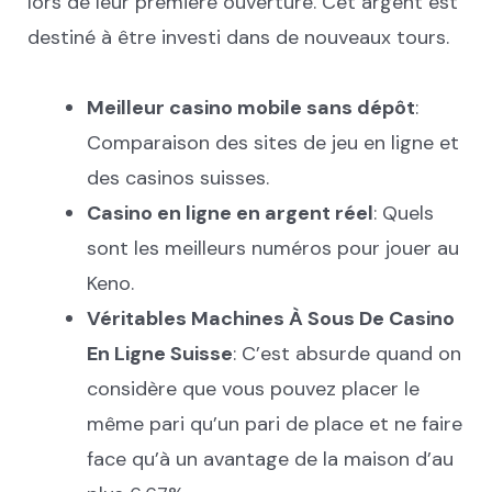
lors de leur première ouverture. Cet argent est
destiné à être investi dans de nouveaux tours.
Meilleur casino mobile sans dépôt
:
Comparaison des sites de jeu en ligne et
des casinos suisses.
Casino en ligne en argent réel
: Quels
sont les meilleurs numéros pour jouer au
Keno.
Véritables Machines À Sous De Casino
En Ligne Suisse
: C’est absurde quand on
considère que vous pouvez placer le
même pari qu’un pari de place et ne faire
face qu’à un avantage de la maison d’au