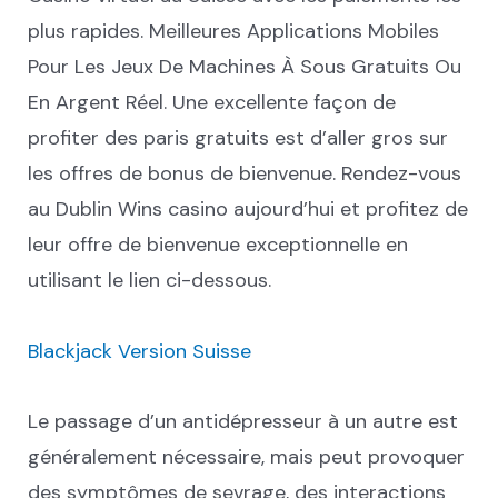
plus rapides. Meilleures Applications Mobiles
Pour Les Jeux De Machines À Sous Gratuits Ou
En Argent Réel. Une excellente façon de
profiter des paris gratuits est d’aller gros sur
les offres de bonus de bienvenue. Rendez-vous
au Dublin Wins casino aujourd’hui et profitez de
leur offre de bienvenue exceptionnelle en
utilisant le lien ci-dessous.
Blackjack Version Suisse
Le passage d’un antidépresseur à un autre est
généralement nécessaire, mais peut provoquer
des symptômes de sevrage, des interactions