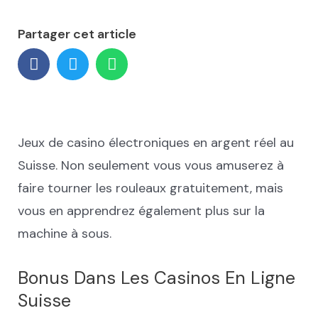
Partager cet article
Jeux de casino électroniques en argent réel au
Suisse. Non seulement vous vous amuserez à
faire tourner les rouleaux gratuitement, mais
vous en apprendrez également plus sur la
machine à sous.
Bonus Dans Les Casinos En Ligne
Suisse