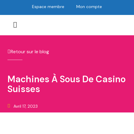
Aller
Espace membre
Mon compte
au
contenu
Menu
Retour sur le blog
Machines À Sous De Casino
Suisses
Avril 17, 2023