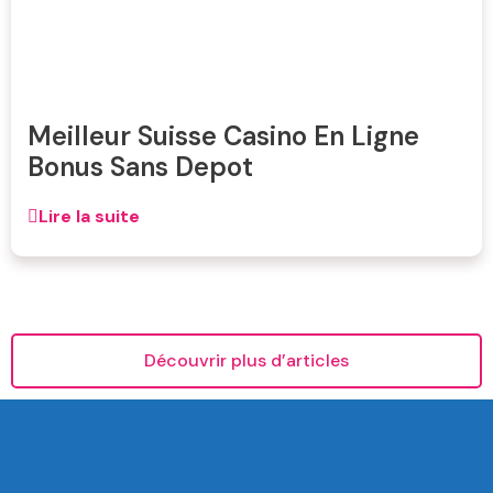
Meilleur Suisse Casino En Ligne
Bonus Sans Depot
Lire la suite
Découvrir plus d’articles