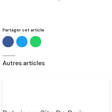
Partager cet article
Autres articles