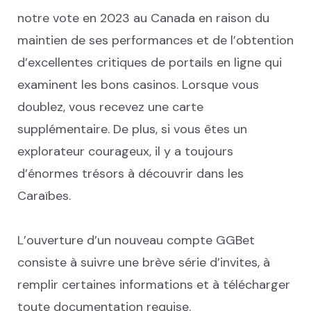
notre vote en 2023 au Canada en raison du
maintien de ses performances et de l’obtention
d’excellentes critiques de portails en ligne qui
examinent les bons casinos. Lorsque vous
doublez, vous recevez une carte
supplémentaire. De plus, si vous êtes un
explorateur courageux, il y a toujours
d’énormes trésors à découvrir dans les
Caraïbes.
L’ouverture d’un nouveau compte GGBet
consiste à suivre une brève série d’invites, à
remplir certaines informations et à télécharger
toute documentation requise.