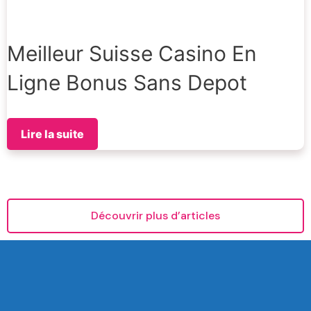
Meilleur Suisse Casino En
Ligne Bonus Sans Depot
Lire la suite
Découvrir plus d’articles
F
T
Y
I