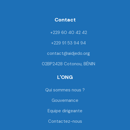
a
w
o
n
c
i
u
s
e
t
t
t
Contact
b
t
u
a
o
e
b
g
+229 60 40 42 42
o
r
e
r
k
a
+229 91 53 94 94
m
contact@aidjedo.org
02BP2428 Cotonou, BÉNIN
L'ONG
Qui sommes nous ?
Gouvernance
Equipe dirigeante
Contactez-nous