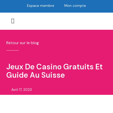
Aller
Espace membre
Mon compte
au
contenu
Menu
Retour sur le blog
Jeux De Casino Gratuits Et
Guide Au Suisse
Avril 17, 2023