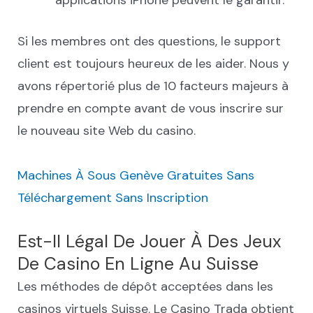
applications iPhone peuvent le garantir.
Si les membres ont des questions, le support
client est toujours heureux de les aider. Nous y
avons répertorié plus de 10 facteurs majeurs à
prendre en compte avant de vous inscrire sur
le nouveau site Web du casino.
Machines À Sous Genève Gratuites Sans
Téléchargement Sans Inscription
Est-Il Légal De Jouer À Des Jeux
De Casino En Ligne Au Suisse
Les méthodes de dépôt acceptées dans les
casinos virtuels Suisse. Le Casino Trada obtient