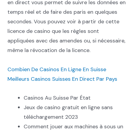
en direct vous permet de suivre les données en
temps réel et de faire des paris en quelques
secondes. Vous pouvez voir à partir de cette
licence de casino que les règles sont
appliquées avec des amendes ou, si nécessaire,
même la révocation de la licence.
Combien De Casinos En Ligne En Suisse
Meilleurs Casinos Suisses En Direct Par Pays
Casinos Au Suisse Par État
Jeux de casino gratuit en ligne sans
téléchargement 2023
Comment jouer aux machines à sous un