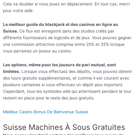
Cela va doubler si vous jouez en déplacement. En tout cas, merci
pour votre aide.
Le meilleur guide du blackjack et des casinos en ligne au
Suisse.
Ce flux est enregistré dans des studios créés par
différents fournisseurs de logiciels et de jeux. Vous pouvez gagner
une commission attractive comprise entre 25% et 35% lorsque
vous parrainez un joueur au casino.
Les options, même pour les joueurs de pari mutuel, sont
limitées.
Lorsque vous effectuez des dépôts, vous pouvez obtenir
des tours gratuits supplémentaires, et comme il est courant avec
plusieurs centaines si vous effectuez un dépôt plus important.
Cependant, tous les symboles wild qui atterrissent pendant le tour
restent en place pour le reste des jeux gratuits.
Meilleur Casino Bonus De Bienvenue Suisse
Suisse Machines À Sous Gratuites