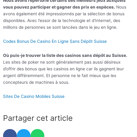
Nous avons répertorié certains des meilleurs jeux auxquels
vous pouvez participer et gagner des prix en espèces.
Nous
avons également été impressionnés par la sélection de bonus
disponibles. Avec l’essor de la technologie et d’Internet, des
millions de personnes se sont lancées dans le jeu en ligne.
Codes Bonus De Casino En Ligne Sans Dépôt Suisse
Où puis-je trouver la liste des casinos sans dépôt au Suisse.
Les sites de poker ne sont généralement pas aussi désireux
d’offrir des bonus que les casinos en ligne car ils gagnent leur
argent différemment. Et personne ne le fait mieux que les
concepteurs de machines à sous.
Sites De Casino Mobiles Suisse
Partager cet article