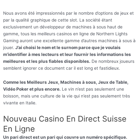
Nous avons été impressionnés par le nombre d’options de jeux et
par la qualité graphique de cette slot. La société étant
exclusivement un développeur de machines à sous haut de
gamme, tous les meilleurs casinos en ligne de Northern Lights
Gaming auront une excellente gamme d’autres machines à sous à
jouer.
J’ai choisi le nom et le surnom parce que je voulais
m’identifier à mes lecteurs et leur fournir les informations les
meilleures et les plus fiables disponibles.
De nombreux joueurs
semblent ignorer ce document car il est long et fastidieux.
Comme les Meilleurs Jeux, Machines à sous, Jeux de Table,
Vidéo Poker et plus encore.
Le vin n’est pas seulement une
boisson, mais une culture de la vie qui n’est pas seulement très
vivante en Italie.
Nouveau Casino En Direct Suisse
En Ligne
Un pari direct est un pari qui couvre un numéro spécifique.