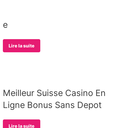
e
Lire la suite
Meilleur Suisse Casino En
Ligne Bonus Sans Depot
Lire la suite