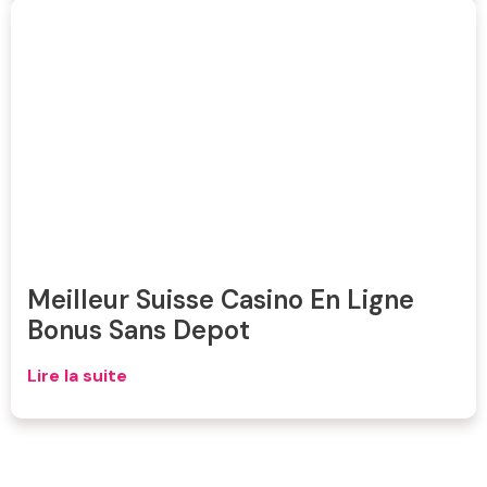
Meilleur Suisse Casino En Ligne
Bonus Sans Depot
Lire la suite