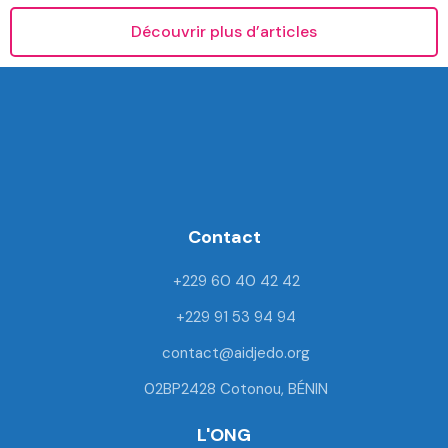
Découvrir plus d’articles
F
T
Y
I
a
w
o
n
c
i
u
s
e
t
t
t
Contact
b
t
u
a
o
e
b
g
+229 60 40 42 42
o
r
e
r
k
a
+229 91 53 94 94
m
contact@aidjedo.org
02BP2428 Cotonou, BÉNIN
L'ONG