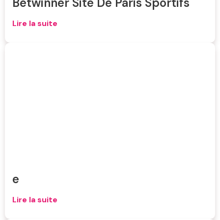
Betwinner Site De Paris Sportifs
Lire la suite
e
Lire la suite