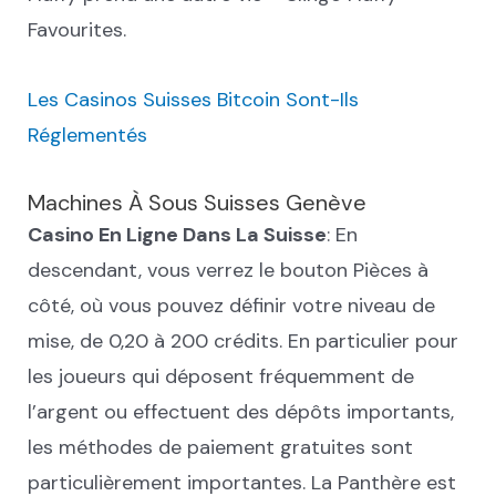
Favourites.
Les Casinos Suisses Bitcoin Sont-Ils
Réglementés
Machines À Sous Suisses Genève
Casino En Ligne Dans La Suisse
: En
descendant, vous verrez le bouton Pièces à
côté, où vous pouvez définir votre niveau de
mise, de 0,20 à 200 crédits. En particulier pour
les joueurs qui déposent fréquemment de
l’argent ou effectuent des dépôts importants,
les méthodes de paiement gratuites sont
particulièrement importantes. La Panthère est