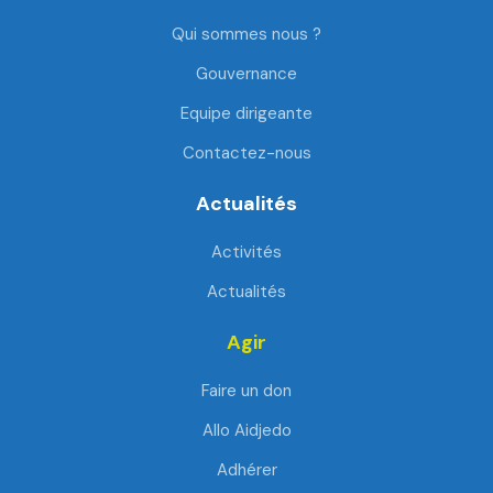
Qui sommes nous ?
Gouvernance
Equipe dirigeante
Contactez-nous
Actualités
Activités
Actualités
Agir
Faire un don
Allo Aidjedo
Adhérer