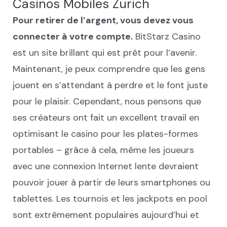
Casinos Mobiles Zurich
Pour retirer de l’argent, vous devez vous
connecter à votre compte.
BitStarz Casino
est un site brillant qui est prêt pour l’avenir.
Maintenant, je peux comprendre que les gens
jouent en s’attendant à perdre et le font juste
pour le plaisir. Cependant, nous pensons que
ses créateurs ont fait un excellent travail en
optimisant le casino pour les plates-formes
portables – grâce à cela, même les joueurs
avec une connexion Internet lente devraient
pouvoir jouer à partir de leurs smartphones ou
tablettes. Les tournois et les jackpots en pool
sont extrêmement populaires aujourd’hui et