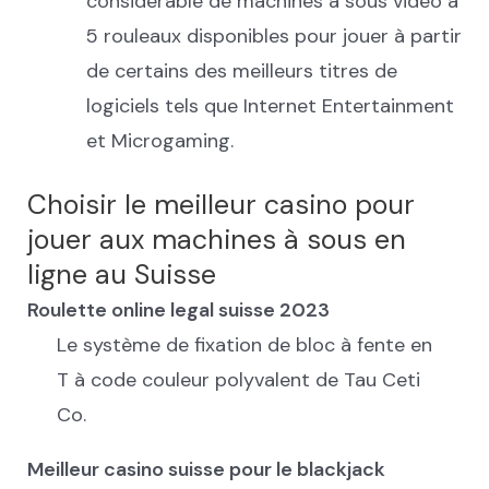
considérable de machines à sous vidéo à
5 rouleaux disponibles pour jouer à partir
de certains des meilleurs titres de
logiciels tels que Internet Entertainment
et Microgaming.
Choisir le meilleur casino pour
jouer aux machines à sous en
ligne au Suisse
Roulette online legal suisse 2023
Le système de fixation de bloc à fente en
T à code couleur polyvalent de Tau Ceti
Co.
Meilleur casino suisse pour le blackjack