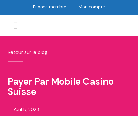
Aller
Espace membre
Mon compte
au
contenu
Menu
Retour sur le blog
Payer Par Mobile Casino
Suisse
Avril 17, 2023