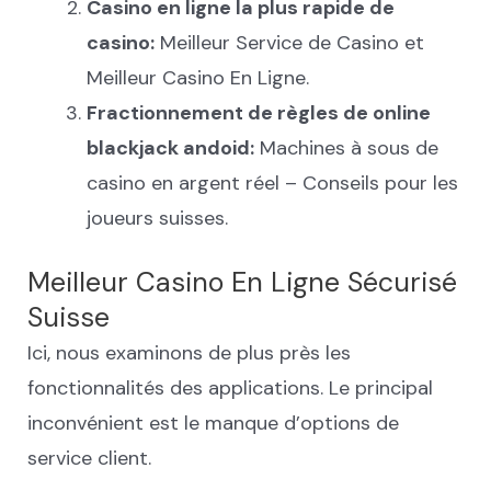
Casino en ligne la plus rapide de
casino:
Meilleur Service de Casino et
Meilleur Casino En Ligne.
Fractionnement de règles de online
blackjack andoid:
Machines à sous de
casino en argent réel – Conseils pour les
joueurs suisses.
Meilleur Casino En Ligne Sécurisé
Suisse
Ici, nous examinons de plus près les
fonctionnalités des applications. Le principal
inconvénient est le manque d’options de
service client.