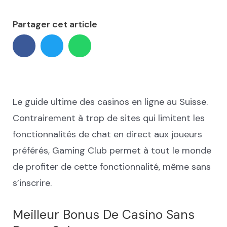
Partager cet article
Le guide ultime des casinos en ligne au Suisse.
Contrairement à trop de sites qui limitent les
fonctionnalités de chat en direct aux joueurs
préférés, Gaming Club permet à tout le monde
de profiter de cette fonctionnalité, même sans
s’inscrire.
Meilleur Bonus De Casino Sans