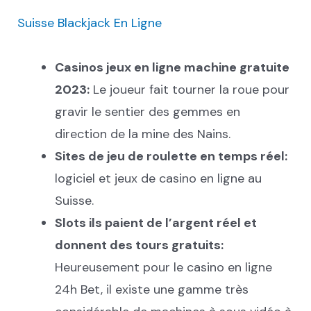
Suisse Blackjack En Ligne
Casinos jeux en ligne machine gratuite
2023:
Le joueur fait tourner la roue pour
gravir le sentier des gemmes en
direction de la mine des Nains.
Sites de jeu de roulette en temps réel:
logiciel et jeux de casino en ligne au
Suisse.
Slots ils paient de l’argent réel et
donnent des tours gratuits:
Heureusement pour le casino en ligne
24h Bet, il existe une gamme très