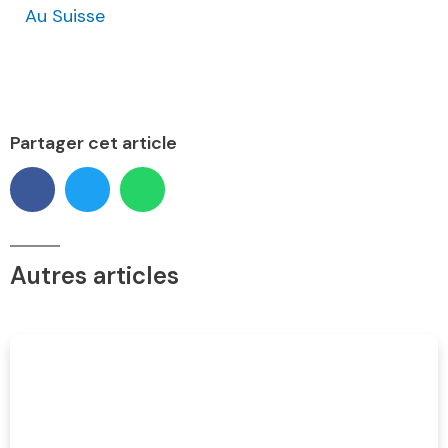
Au Suisse
Partager cet article
Autres articles