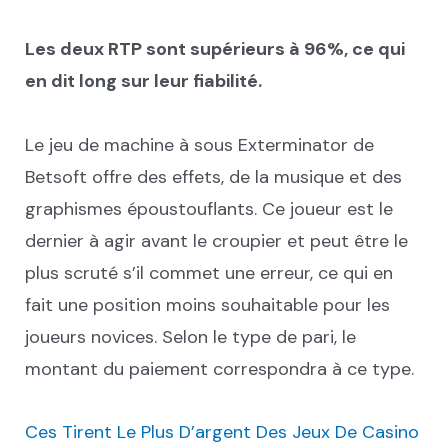
Les deux RTP sont supérieurs à 96%, ce qui
en dit long sur leur fiabilité.
Le jeu de machine à sous Exterminator de
Betsoft offre des effets, de la musique et des
graphismes époustouflants. Ce joueur est le
dernier à agir avant le croupier et peut être le
plus scruté s’il commet une erreur, ce qui en
fait une position moins souhaitable pour les
joueurs novices. Selon le type de pari, le
montant du paiement correspondra à ce type.
Ces Tirent Le Plus D’argent Des Jeux De Casino