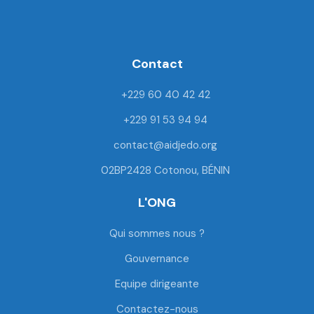
F
T
Y
I
a
w
o
n
c
i
u
s
e
t
t
t
Contact
b
t
u
a
o
e
b
g
+229 60 40 42 42
o
r
e
r
k
a
+229 91 53 94 94
m
contact@aidjedo.org
02BP2428 Cotonou, BÉNIN
L'ONG
Qui sommes nous ?
Gouvernance
Equipe dirigeante
Contactez-nous