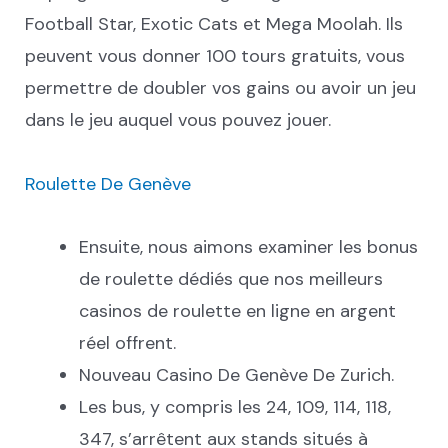
Football Star, Exotic Cats et Mega Moolah. Ils
peuvent vous donner 100 tours gratuits, vous
permettre de doubler vos gains ou avoir un jeu
dans le jeu auquel vous pouvez jouer.
Roulette De Genève
Ensuite, nous aimons examiner les bonus
de roulette dédiés que nos meilleurs
casinos de roulette en ligne en argent
réel offrent.
Nouveau Casino De Genève De Zurich.
Les bus, y compris les 24, 109, 114, 118,
347, s’arrêtent aux stands situés à