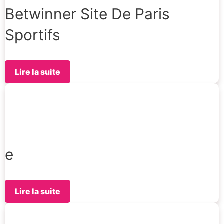
Betwinner Site De Paris
Sportifs
Lire la suite
e
Lire la suite