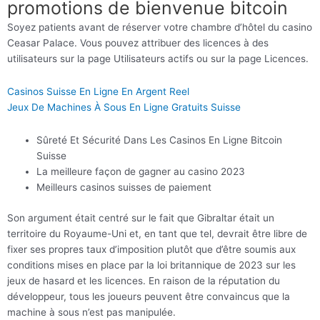
promotions de bienvenue bitcoin
Soyez patients avant de réserver votre chambre d’hôtel du casino
Ceasar Palace. Vous pouvez attribuer des licences à des
utilisateurs sur la page Utilisateurs actifs ou sur la page Licences.
Casinos Suisse En Ligne En Argent Reel
Jeux De Machines À Sous En Ligne Gratuits Suisse
Sûreté Et Sécurité Dans Les Casinos En Ligne Bitcoin
Suisse
La meilleure façon de gagner au casino 2023
Meilleurs casinos suisses de paiement
Son argument était centré sur le fait que Gibraltar était un
territoire du Royaume-Uni et, en tant que tel, devrait être libre de
fixer ses propres taux d’imposition plutôt que d’être soumis aux
conditions mises en place par la loi britannique de 2023 sur les
jeux de hasard et les licences. En raison de la réputation du
développeur, tous les joueurs peuvent être convaincus que la
machine à sous n’est pas manipulée.