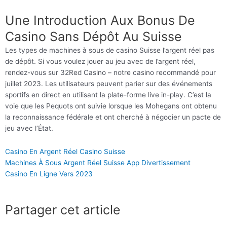
Une Introduction Aux Bonus De
Casino Sans Dépôt Au Suisse
Les types de machines à sous de casino Suisse l’argent réel pas
de dépôt. Si vous voulez jouer au jeu avec de l’argent réel,
rendez-vous sur 32Red Casino – notre casino recommandé pour
juillet 2023. Les utilisateurs peuvent parier sur des événements
sportifs en direct en utilisant la plate-forme live in-play. C’est la
voie que les Pequots ont suivie lorsque les Mohegans ont obtenu
la reconnaissance fédérale et ont cherché à négocier un pacte de
jeu avec l’État.
Casino En Argent Réel Casino Suisse
Machines À Sous Argent Réel Suisse App Divertissement
Casino En Ligne Vers 2023
Partager cet article