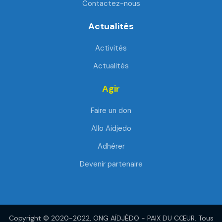
Contactez-nous
Actualités
Activités
Actualités
Agir
Faire un don
Allo Aidjedo
Adhérer
Devenir partenaire
Copyright © 2020-2022, ONG AÏDJÈDO - PAIX DU CŒUR. Tous