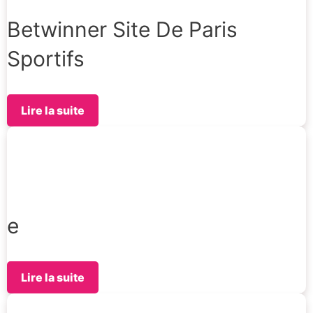
Betwinner Site De Paris
Sportifs
Lire la suite
e
Lire la suite