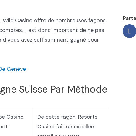
Parta
ts. Wild Casino offre de nombreuses façons
s comptes. Il est donc important de ne pas
uand vous avez suffisamment gagné pour
 De Genève
Ligne Suisse Par Méthode
se Casino
De cette façon, Resorts
pôt.
Casino fait un excellent