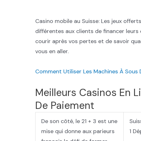
Casino mobile au Suisse: Les jeux offer
différentes aux clients de financer leur
courir après vos pertes et de savoir q
vous en aller.
Comment Utiliser Les Machines À Sous
Meilleurs Casinos En 
De Paiement
De son côté, le 21 + 3 est une
Suis
mise qui donne aux parieurs
1 Dé