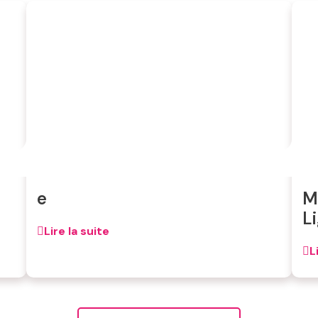
e
M
L
Lire la suite
L