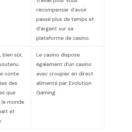
travail pour vous
récompenser d’avoir
passé plus de temps et
d’argent sur sa
plateforme de casino.
, bien sûr,
Le casino dispose
soutenu
également d’un casino
le conte
avec croupier en direct
ées des
alimenté par Evolution
es que
Gaming.
 le monde
aît et
.