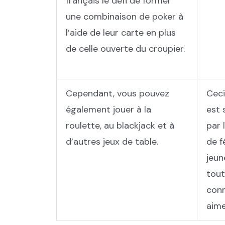
français le défi de former
une combinaison de poker à
l’aide de leur carte en plus
de celle ouverte du croupier.
Cependant, vous pouvez
Ceci
également jouer à la
est 
roulette, au blackjack et à
par 
d’autres jeux de table.
de f
jeun
tout
conn
aime