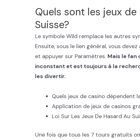
Quels sont les jeux de
Suisse?
Le symbole Wild remplace les autres sy
Ensuite, sous le lien général, vous deve
et appuyer sur Paramètres.
Mais le fan
inconstant et est toujours à la rech
les divertir.
Quels jeux de casino dépendent la
Application de jeux de casinos gr
Loi Sur Les Jeux De Hasard Au Su
Une fois que tous les 7 tours gratuits ont