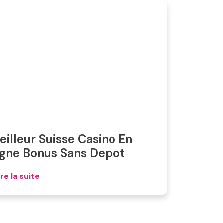
eilleur Suisse Casino En
igne Bonus Sans Depot
ire la suite