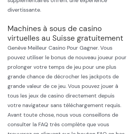
supplémentaires offrent une expérience
divertissante.
Machines à sous de casino
virtuelles au Suisse gratuitement
Genève Meilleur Casino Pour Gagner. Vous
pouvez utiliser le bonus de nouveau joueur pour
prolonger votre temps de jeu pour une plus
grande chance de décrocher les jackpots de
grande valeur de ce jeu. Vous pouvez jouer à
tous les jeux de casino directement depuis
votre navigateur sans téléchargement requis.
Avant toute chose, nous vous conseillons de
consulter la FAQ très complète que vous