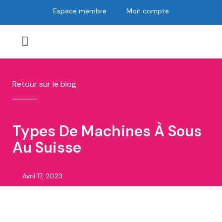
Aller
Espace membre
Mon compte
au
contenu
Menu
Retour sur le blog
Types De Machines À Sous
Au Suisse
Avril 17, 2023