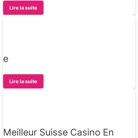
Lire la suite
e
Lire la suite
Meilleur Suisse Casino En