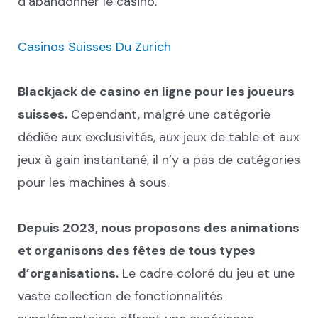
d’abandonner le casino.
Casinos Suisses Du Zurich
Blackjack de casino en ligne pour les joueurs
suisses.
Cependant, malgré une catégorie
dédiée aux exclusivités, aux jeux de table et aux
jeux à gain instantané, il n’y a pas de catégories
pour les machines à sous.
Depuis 2023, nous proposons des animations
et organisons des fêtes de tous types
d’organisations.
Le cadre coloré du jeu et une
vaste collection de fonctionnalités