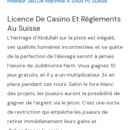
Meilleur Jeu De Machine À Sous Pc Suisse
Licence De Casino Et Règlements
Au Suisse
L’héritage d’Abdullah sur la piste est inégalé,
ses qualités humaines incontestées et sa quête
de la perfection de l’élevage seront à jamais
l’œuvre de Juddmonte Farm. Vous gagnez 10
jeux gratuits, et il y a un multiplicateur 3x en
place pendant ces tours. Selon le livre blanc
des projets, les joueurs auront la possibilité de
gagner de l’argent via le jeton. C’est une sorte
de restriction qui empêche les joueurs de
retirer immédiatement leurs gains et