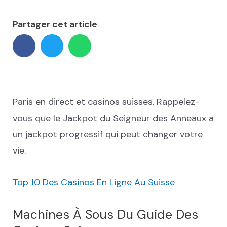
Partager cet article
Paris en direct et casinos suisses. Rappelez-
vous que le Jackpot du Seigneur des Anneaux a
un jackpot progressif qui peut changer votre
vie.
Top 10 Des Casinos En Ligne Au Suisse
Machines À Sous Du Guide Des