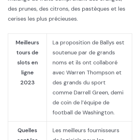
des prunes, des citrons, des pastèques et les
cerises les plus précieuses.
Meilleurs
La proposition de Ballys est
tours de
soutenue par de grands
slots en
noms et ils ont collaboré
ligne
avec Warren Thompson et
2023
des grands du sport
comme Darrell Green, demi
de coin de l’équipe de
football de Washington.
Quelles
Les meilleurs fournisseurs