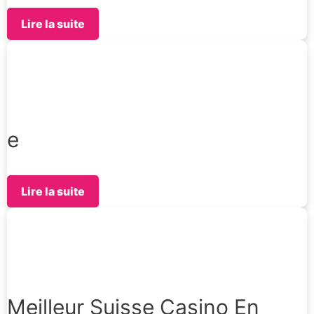
Lire la suite
e
Lire la suite
Meilleur Suisse Casino En