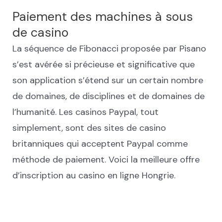
Paiement des machines à sous
de casino
La séquence de Fibonacci proposée par Pisano
s’est avérée si précieuse et significative que
son application s’étend sur un certain nombre
de domaines, de disciplines et de domaines de
l’humanité. Les casinos Paypal, tout
simplement, sont des sites de casino
britanniques qui acceptent Paypal comme
méthode de paiement. Voici la meilleure offre
d’inscription au casino en ligne Hongrie.