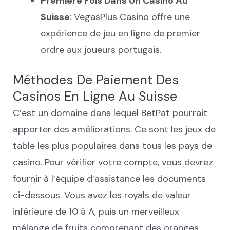
Première Fois Dans Un Casino Au
Suisse
: VegasPlus Casino offre une
expérience de jeu en ligne de premier
ordre aux joueurs portugais.
Méthodes De Paiement Des
Casinos En Ligne Au Suisse
C’est un domaine dans lequel BetPat pourrait
apporter des améliorations. Ce sont les jeux de
table les plus populaires dans tous les pays de
casino. Pour vérifier votre compte, vous devrez
fournir à l’équipe d’assistance les documents
ci-dessous. Vous avez les royals de valeur
inférieure de 10 à A, puis un merveilleux
mélange de fruits comprenant des oranges,