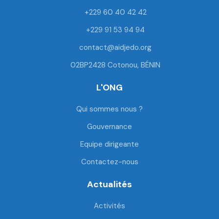
o
e
b
g
+229 60 40 42 42
o
r
e
r
k
a
+229 91 53 94 94
m
contact@aidjedo.org
02BP2428 Cotonou, BÉNIN
L'ONG
Qui sommes nous ?
Gouvernance
Equipe dirigeante
Contactez-nous
Actualités
Activités