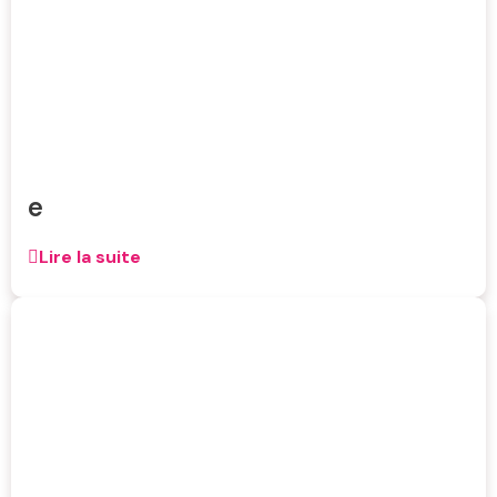
e
Lire la suite