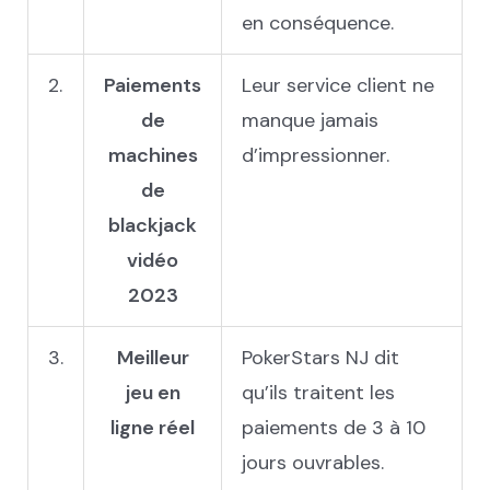
en conséquence.
2.
Paiements
Leur service client ne
de
manque jamais
machines
d’impressionner.
de
blackjack
vidéo
2023
3.
Meilleur
PokerStars NJ dit
jeu en
qu’ils traitent les
ligne réel
paiements de 3 à 10
jours ouvrables.