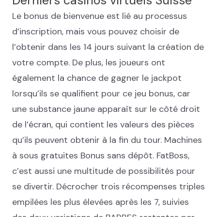
Derniers casinos virtuels Suisse
Le bonus de bienvenue est lié au processus
d’inscription, mais vous pouvez choisir de
l’obtenir dans les 14 jours suivant la création de
votre compte. De plus, les joueurs ont
également la chance de gagner le jackpot
lorsqu’ils se qualifient pour ce jeu bonus, car
une substance jaune apparaît sur le côté droit
de l’écran, qui contient les valeurs des pièces
qu’ils peuvent obtenir à la fin du tour. Machines
à sous gratuites Bonus sans dépôt. FatBoss,
c’est aussi une multitude de possibilités pour
se divertir. Décrocher trois récompenses triples
empilées les plus élevées après les 7, suivies