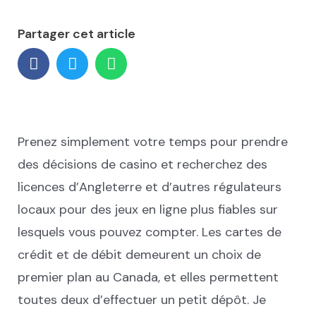
Partager cet article
Prenez simplement votre temps pour prendre
des décisions de casino et recherchez des
licences d’Angleterre et d’autres régulateurs
locaux pour des jeux en ligne plus fiables sur
lesquels vous pouvez compter. Les cartes de
crédit et de débit demeurent un choix de
premier plan au Canada, et elles permettent
toutes deux d’effectuer un petit dépôt. Je