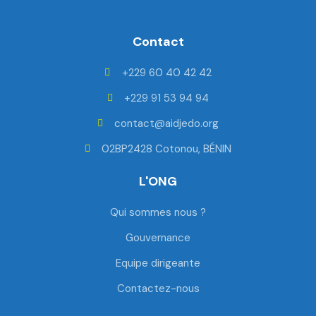
a
w
o
n
c
i
u
s
e
t
t
t
Contact
b
t
u
a
o
e
b
g
+229 60 40 42 42
o
r
e
r
k
a
+229 91 53 94 94
m
contact@aidjedo.org
02BP2428 Cotonou, BÉNIN
L'ONG
Qui sommes nous ?
Gouvernance
Equipe dirigeante
Contactez-nous