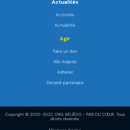
Actualités
Activités
Actualités
Agir
Faire un don
Allo Aidjedo
Adhérer
Devenir partenaire
Copyright © 2020-2022, ONG AÏDJÈDO - PAIX DU CŒUR. Tous
droits réservés.