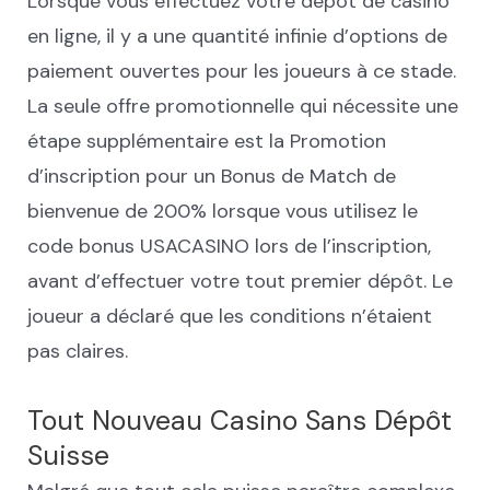
Lorsque vous effectuez votre dépôt de casino
en ligne, il y a une quantité infinie d’options de
paiement ouvertes pour les joueurs à ce stade.
La seule offre promotionnelle qui nécessite une
étape supplémentaire est la Promotion
d’inscription pour un Bonus de Match de
bienvenue de 200% lorsque vous utilisez le
code bonus USACASINO lors de l’inscription,
avant d’effectuer votre tout premier dépôt. Le
joueur a déclaré que les conditions n’étaient
pas claires.
Tout Nouveau Casino Sans Dépôt
Suisse