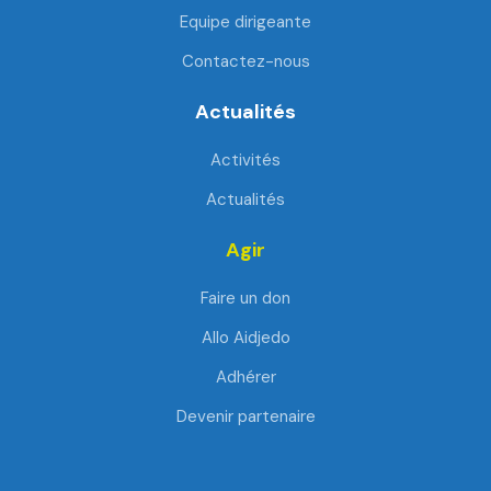
Equipe dirigeante
Contactez-nous
Actualités
Activités
Actualités
Agir
Faire un don
Allo Aidjedo
Adhérer
Devenir partenaire