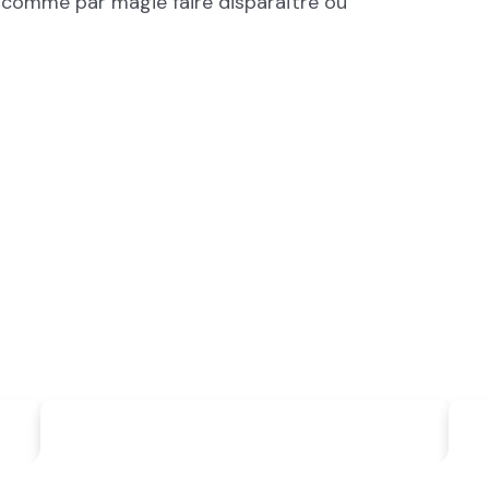
t comme par magie faire disparaître ou