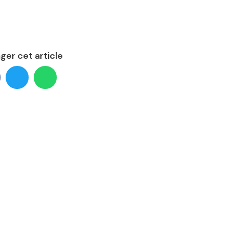
ger cet article