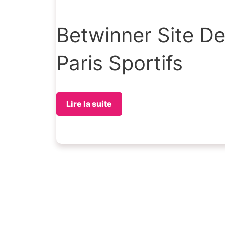
Betwinner Site D
Paris Sportifs
Lire la suite