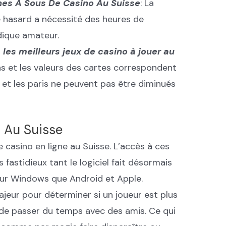
es À Sous De Casino Au Suisse
: La
de hasard a nécessité des heures de
idique amateur.
les meilleurs jeux de casino à jouer au
s et les valeurs des cartes correspondent
 et les paris ne peuvent pas être diminués
 Au Suisse
casino en ligne au Suisse. L’accès à ces
 fastidieux tant le logiciel fait désormais
sur Windows que Android et Apple.
jeur pour déterminer si un joueur est plus
de passer du temps avec des amis. Ce qui