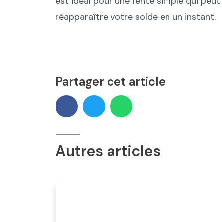
est idéal pour une fente simple qui peu
réapparaître votre solde en un instant.
Partager cet article
Autres articles