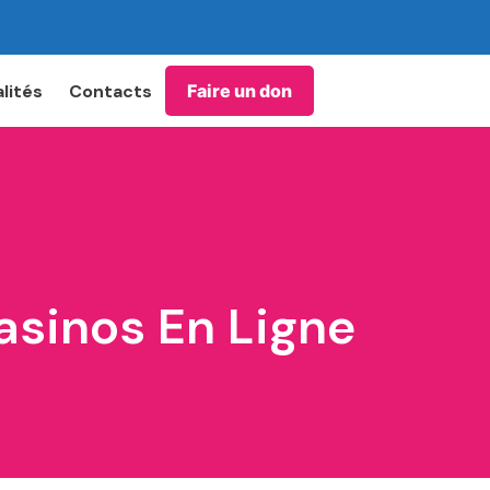
lités
Contacts
Faire un don
asinos En Ligne