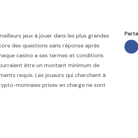
Parta
eilleurs jeux à jouer dans les plus grandes
core des questions sans réponse après
 chaque casino a ses termes et conditions
 pourraient être un montant minimum de
uments requis. Les joueurs qui cherchent à
ypto-monnaies prises en charge ne sont