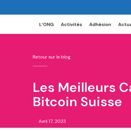
Aller
F
T
Y
I
au
a
w
o
n
contenu
c
i
u
s
e
t
t
t
L’ONG
Activités
Adhésion
Actua
b
t
u
a
o
e
b
g
o
r
e
r
k
a
m
Retour sur le blog
Les Meilleurs C
Bitcoin Suisse
Avril 17, 2023