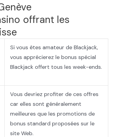
 Genève
ino offrant les
isse
Si vous êtes amateur de Blackjack,
vous apprécierez le bonus spécial
Blackjack offert tous les week-ends.
Vous devriez profiter de ces offres
car elles sont généralement
meilleures que les promotions de
bonus standard proposées sur le
site Web.