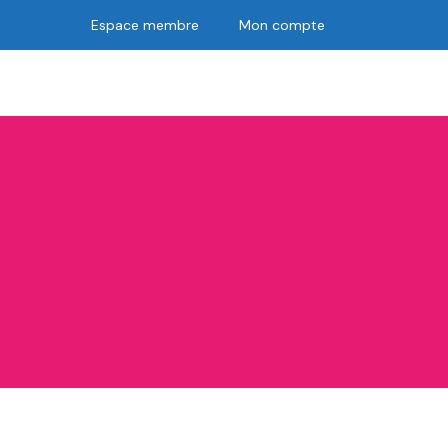
Espace membre
Mon compte