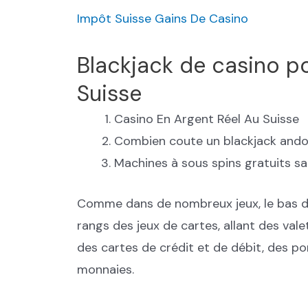
Impôt Suisse Gains De Casino
Blackjack de casino po
Suisse
Casino En Argent Réel Au Suisse
Combien coute un blackjack ando
Machines à sous spins gratuits san
Comme dans de nombreux jeux, le bas d
rangs des jeux de cartes, allant des vale
des cartes de crédit et de débit, des po
monnaies.