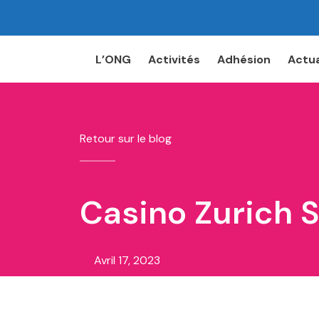
Aller
F
T
Y
I
au
a
w
o
n
contenu
c
i
u
s
e
t
t
t
L’ONG
Activités
Adhésion
Actua
b
t
u
a
o
e
b
g
o
r
e
r
k
a
m
Retour sur le blog
Casino Zurich 
Avril 17, 2023