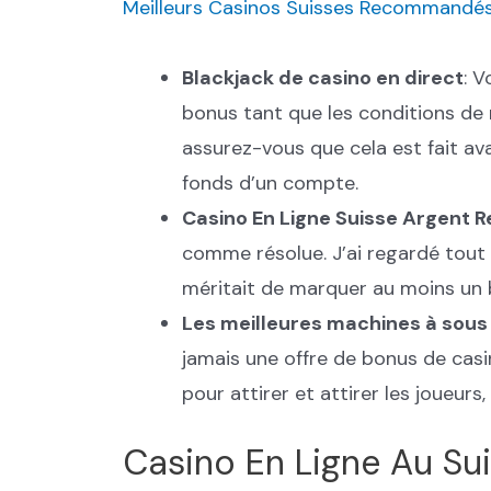
Meilleurs Casinos Suisses Recommandés
Blackjack de casino en direct
:
Vo
bonus tant que les conditions de m
assurez-vous que cela est fait av
fonds d’un compte.
Casino En Ligne Suisse Argent R
comme résolue. J’ai regardé tout 
méritait de marquer au moins un 
Les meilleures machines à sous 
jamais une offre de bonus de casi
pour attirer et attirer les joueu
Casino En Ligne Au Su