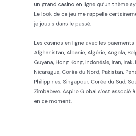
un grand casino en ligne qu’un thème sy
Le look de ce jeu me rappelle certainem
je jouais dans le passé.
Les casinos en ligne avec les paiements l
Afghanistan, Albanie, Algérie, Angola, Be
Guyana, Hong Kong, Indonésie, Iran, Irak,
Nicaragua, Corée du Nord, Pakistan, Pa
Philippines, Singapour, Corée du Sud, So
Zimbabwe. Aspire Global s’est associé à
en ce moment.