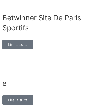
Betwinner Site De Paris
Sportifs
Lire la suite
e
Lire la suite