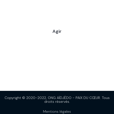
Activités
Actualités
Agir
Faire un don
Allo Aidjedo
Adhérer
Devenir partenaire
Copyright © 2020-2022, ONG AÏDJÈDO - PAIX DU CŒUR. Tous
droits réservés.
Mentions légales