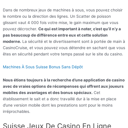
Dans de nombreux jeux de machines à sous, vous pouvez choisir
le nombre ou la direction des lignes. Un Scatter de poisson
glissant vaut 4 000 fois votre mise, le gain maximum que vous
pouvez décrocher.
Ce qui est important à noter, c’est qu’il n’y a
pas beaucoup de différence entre eux et cette solution
moderne.
La sécurité et le divertissement sont à portée de main à
CasinoCruise, et vous pouvez vous détendre en sachant que vous
êtes en sécurité pendant votre temps passé sur le site du casino.
Machines À Sous Suisse Bonus Sans Dépôt
Nous étions toujours à la recherche d’une application de casino
avec de vraies options de récompenses qui offrent aux joueurs
mobiles des avantages et des bonus spéciaux.
Cet
établissement le sait et a donc travaillé dur à la mise en place
d’une version mobile dont les prestations sont pour le moins
irréprochables.
Suisse Jeux De Casino En Ligne