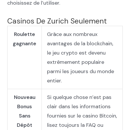
choisissez de l’utiliser.
Casinos De Zurich Seulement
Roulette
Grâce aux nombreux
gagnante
avantages de la blockchain,
le jeu crypto est devenu
extrêmement populaire
parmi les joueurs du monde
entier.
Nouveau
Si quelque chose n’est pas
Bonus
clair dans les informations
Sans
fournies sur le casino Bitcoin,
Dépôt
lisez toujours la FAQ ou