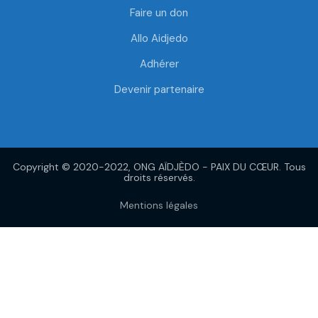
Faire un don
Allo Aidjedo
Adhérer
Devenir partenaire
Copyright © 2020-2022, ONG AÏDJÈDO - PAIX DU CŒUR. Tous
droits réservés.
Mentions légales