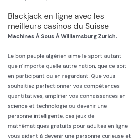
Blackjack en ligne avec les
meilleurs casinos du Suisse
Machines À Sous À Williamsburg Zurich.
Le bon peuple algérien aime le sport autant
que n’importe quelle autre nation, que ce soit
en participant ou en regardant. Que vous
souhaitiez perfectionner vos compétences
quantitatives, amplifier vos connaissances en
science et technologie ou devenir une
personne intelligente, ces jeux de
mathématiques gratuits pour adultes en ligne
vous aident à devenir une personne curieuse et