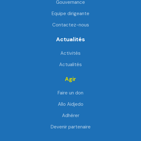
Gouvernance
Equipe dirigeante
Contactez-nous
Actualités
Activités
Actualités
Agir
Faire un don
Allo Aidjedo
Adhérer
Devenir partenaire