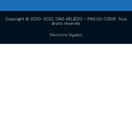
Copyright © 2020-2022, ONG AÏDJÈDO - PAIX DU CŒUR. Tous
droits réservés.
Mentions légales