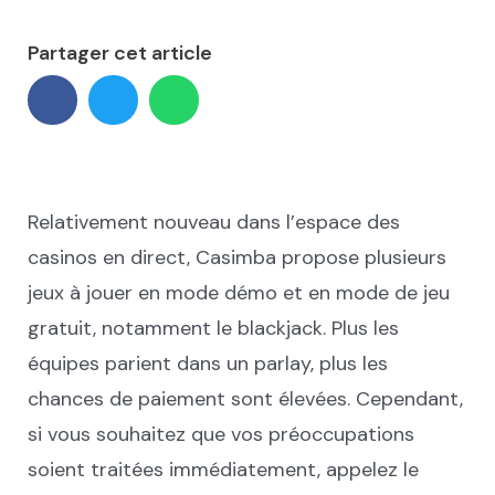
Partager cet article
Relativement nouveau dans l’espace des
casinos en direct, Casimba propose plusieurs
jeux à jouer en mode démo et en mode de jeu
gratuit, notamment le blackjack. Plus les
équipes parient dans un parlay, plus les
chances de paiement sont élevées. Cependant,
si vous souhaitez que vos préoccupations
soient traitées immédiatement, appelez le